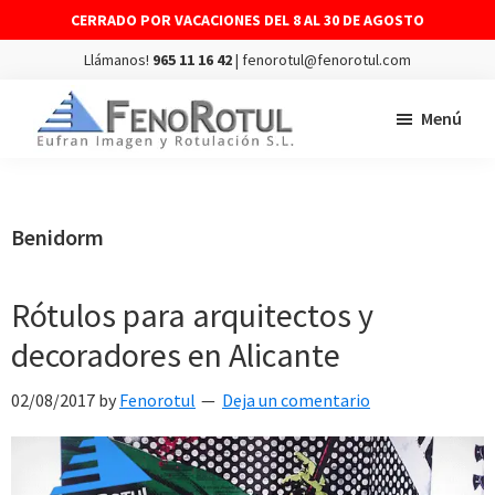
CERRADO POR VACACIONES DEL 8 AL 30 DE AGOSTO
Llámanos!
965 11 16 42
| fenorotul@fenorotul.com
Saltar
Saltar
Menú
al
al
contenido
pie
FENOROTUL
Fabricación
principal
de
y
página
montaje
Benidorm
de
rótulos
Rótulos para arquitectos y
y
decoradores en Alicante
vinilos
02/08/2017
by
Fenorotul
Deja un comentario