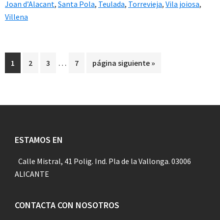
Joan d’Alacant
,
Santa Pola
,
Teulada
,
Torrevieja
,
Vila joiosa
,
Villena
Páginas
…
Página
Página
Página
Página
Ir
1
2
3
7
página siguiente »
intermedias
a
omitidas
la
Footer
ESTAMOS EN
Calle Mistral, 41 Polig. Ind. Pla de la Vallonga. 03006
ALICANTE
CONTACTA CON NOSOTROS