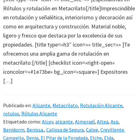
Rótulos y rotulación en Metacrilato[/title]Imprescindible
en rotulación y señalética, interiorismo y decoración así
como en arquitectura y construcción. Material noble,
ligero y fresco que destaca por la excelencia de sus
propiedades. [title type=»h3″ icon=»» title_sec=»» ]Te
ofrecemos una amplia gama de rotulación en
metacrilato:[/title] [checklist icon=»right-open»
iconcolor=»#1e73be» bg_icon=»square»] Expositores
[…]
Publicado en:
Alicante
,
Metacrilato
,
Rotulación Alicante
,
rotulos
,
Rótulos Alicante
Etiquetado como:
Alcoy
,
alicante
,
Almoradí
,
Altea
,
Asp
,
Benidorm
,
Benissa.
,
Callosa de Segura
,
Calpe
,
Crevillente.
Campello
,
Denia
,
El Pilar de la Foradada
,
Elche
,
Elda
,