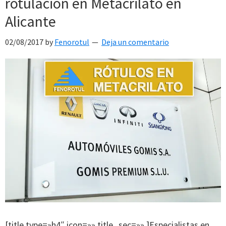
rotulación en Metacrilato en
Alicante
02/08/2017
by
Fenorotul
Deja un comentario
[title type=»h4″ icon=»» title_sec=»» ]Especialistas en