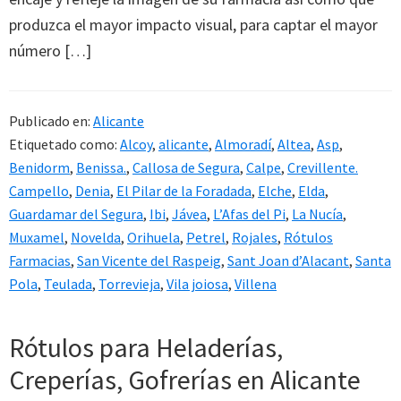
produzca el mayor impacto visual, para captar el mayor
número […]
Publicado en:
Alicante
Etiquetado como:
Alcoy
,
alicante
,
Almoradí
,
Altea
,
Asp
,
Benidorm
,
Benissa.
,
Callosa de Segura
,
Calpe
,
Crevillente.
Campello
,
Denia
,
El Pilar de la Foradada
,
Elche
,
Elda
,
Guardamar del Segura
,
Ibi
,
Jávea
,
L’Afas del Pi
,
La Nucía
,
Muxamel
,
Novelda
,
Orihuela
,
Petrel
,
Rojales
,
Rótulos
Farmacias
,
San Vicente del Raspeig
,
Sant Joan d’Alacant
,
Santa
Pola
,
Teulada
,
Torrevieja
,
Vila joiosa
,
Villena
Rótulos para Heladerías,
Creperías, Gofrerías en Alicante