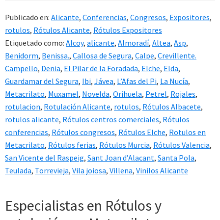
Publicado en:
Alicante
,
Conferencias
,
Congresos
,
Expositores
,
rotulos
,
Rótulos Alicante
,
Rótulos Expositores
Etiquetado como:
Alcoy
,
alicante
,
Almoradí
,
Altea
,
Asp
,
Benidorm
,
Benissa.
,
Callosa de Segura
,
Calpe
,
Crevillente.
Campello
,
Denia
,
El Pilar de la Foradada
,
Elche
,
Elda
,
Guardamar del Segura
,
Ibi
,
Jávea
,
L’Afas del Pi
,
La Nucía
,
Metacrilato
,
Muxamel
,
Novelda
,
Orihuela
,
Petrel
,
Rojales
,
rotulacion
,
Rotulación Alicante
,
rotulos
,
Rótulos Albacete
,
rotulos alicante
,
Rótulos centros comerciales
,
Rótulos
conferencias
,
Rótulos congresos
,
Rótulos Elche
,
Rotulos en
Metacrilato
,
Rótulos ferias
,
Rótulos Murcia
,
Rótulos Valencia
,
San Vicente del Raspeig
,
Sant Joan d’Alacant
,
Santa Pola
,
Teulada
,
Torrevieja
,
Vila joiosa
,
Villena
,
Vinilos Alicante
Especialistas en Rótulos y