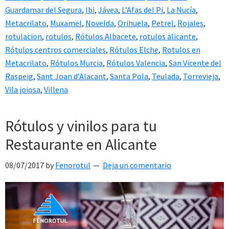
Guardamar del Segura
,
Ibi
,
Jávea
,
L’Afas del Pi
,
La Nucía
,
Metacrilato
,
Muxamel
,
Novelda
,
Orihuela
,
Petrel
,
Rojales
,
rotulacion
,
rotulos
,
Rótulos Albacete
,
rotulos alicante
,
Rótulos centros comerciales
,
Rótulos Elche
,
Rotulos en
Metacrilato
,
Rótulos Murcia
,
Rótulos Valencia
,
San Vicente del
Raspeig
,
Sant Joan d’Alacant
,
Santa Pola
,
Teulada
,
Torrevieja
,
Vila joiosa
,
Villena
Rótulos y vinilos para tu
Restaurante en Alicante
08/07/2017
by
Fenorotul
Deja un comentario