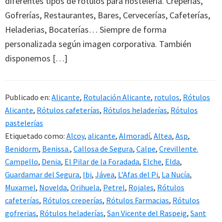
diferentes tipos de rótulos para hostelería. Creperías,
Gofrerías, Restaurantes, Bares, Cervecerías, Cafeterías,
Heladerias, Bocaterías… Siempre de forma
personalizada según imagen corporativa. También
disponemos […]
Publicado en:
Alicante
,
Rotulación Alicante
,
rotulos
,
Rótulos
Alicante
,
Rótulos cafeterías
,
Rótulos heladerías
,
Rótulos
pastelerías
Etiquetado como:
Alcoy
,
alicante
,
Almoradí
,
Altea
,
Asp
,
Benidorm
,
Benissa.
,
Callosa de Segura
,
Calpe
,
Crevillente.
Campello
,
Denia
,
El Pilar de la Foradada
,
Elche
,
Elda
,
Guardamar del Segura
,
Ibi
,
Jávea
,
L’Afas del Pi
,
La Nucía
,
Muxamel
,
Novelda
,
Orihuela
,
Petrel
,
Rojales
,
Rótulos
cafeterías
,
Rótulos creperías
,
Rótulos Farmacias
,
Rótulos
gofrerias
,
Rótulos heladerías
,
San Vicente del Raspeig
,
Sant