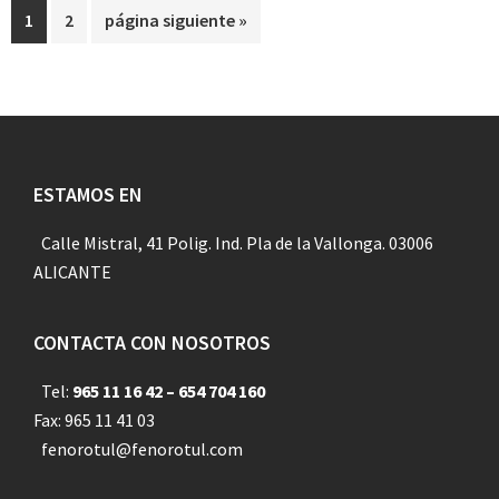
Página
Página
Ir
1
2
página siguiente »
a
la
Footer
ESTAMOS EN
Calle Mistral, 41 Polig. Ind. Pla de la Vallonga. 03006
ALICANTE
CONTACTA CON NOSOTROS
Tel:
965 11 16 42 – 654 704 160
Fax: 965 11 41 03
fenorotul@fenorotul.com