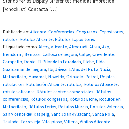
Stands ferias Display Diferentes medidas Impresión
[/checklist] Contacta […]
Publicado en:
Alicante
,
Conferencias
,
Congresos
,
Expositores
,
rotulos
,
Rótulos Alicante
,
Rótulos Expositores
Etiquetado como:
Alcoy
,
alicante
,
Almoradí
,
Altea
,
Asp
,
Benidorm
,
Benissa.
,
Callosa de Segura
,
Calpe
,
Crevillente.
Campello
,
Denia
,
El Pilar de la Foradada
,
Elche
,
Elda
,
Guardamar del Segura
,
Ibi
,
Jávea
,
L’Afas del Pi
,
La Nucía
,
Metacrilato
,
Muxamel
,
Novelda
,
Orihuela
,
Petrel
,
Rojales
,
rotulacion
,
Rotulación Alicante
,
rotulos
,
Rótulos Albacete
,
rotulos alicante
,
Rótulos centros comerciales
,
Rótulos
conferencias
,
Rótulos congresos
,
Rótulos Elche
,
Rotulos en
Metacrilato
,
Rótulos ferias
,
Rótulos Murcia
,
Rótulos Valencia
,
San Vicente del Raspeig
,
Sant Joan d’Alacant
,
Santa Pola
,
Teulada
,
Torrevieja
,
Vila joiosa
,
Villena
,
Vinilos Alicante