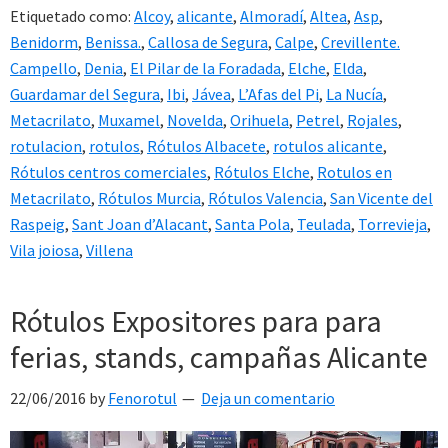
Etiquetado como:
Alcoy
,
alicante
,
Almoradí
,
Altea
,
Asp
,
Benidorm
,
Benissa.
,
Callosa de Segura
,
Calpe
,
Crevillente.
Campello
,
Denia
,
El Pilar de la Foradada
,
Elche
,
Elda
,
Guardamar del Segura
,
Ibi
,
Jávea
,
L’Afas del Pi
,
La Nucía
,
Metacrilato
,
Muxamel
,
Novelda
,
Orihuela
,
Petrel
,
Rojales
,
rotulacion
,
rotulos
,
Rótulos Albacete
,
rotulos alicante
,
Rótulos centros comerciales
,
Rótulos Elche
,
Rotulos en
Metacrilato
,
Rótulos Murcia
,
Rótulos Valencia
,
San Vicente del
Raspeig
,
Sant Joan d’Alacant
,
Santa Pola
,
Teulada
,
Torrevieja
,
Vila joiosa
,
Villena
Rótulos Expositores para para
ferias, stands, campañas Alicante
22/06/2016
by
Fenorotul
Deja un comentario