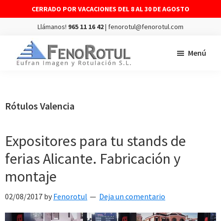
CERRADO POR VACACIONES DEL 8 AL 30 DE AGOSTO
Llámanos!
965 11 16 42
| fenorotul@fenorotul.com
Saltar
Saltar
Menú
al
al
contenido
pie
FENOROTUL
Fabricación
principal
de
y
página
montaje
Rótulos Valencia
de
rótulos
Expositores para tu stands de
y
ferias Alicante. Fabricación y
vinilos
montaje
02/08/2017
by
Fenorotul
Deja un comentario