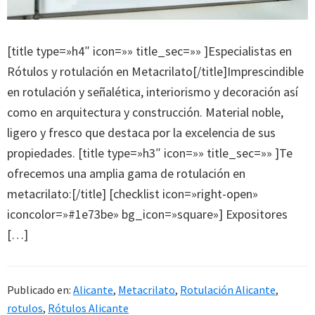
[title type=»h4″ icon=»» title_sec=»» ]Especialistas en
Rótulos y rotulación en Metacrilato[/title]Imprescindible
en rotulación y señalética, interiorismo y decoración así
como en arquitectura y construcción. Material noble,
ligero y fresco que destaca por la excelencia de sus
propiedades. [title type=»h3″ icon=»» title_sec=»» ]Te
ofrecemos una amplia gama de rotulación en
metacrilato:[/title] [checklist icon=»right-open»
iconcolor=»#1e73be» bg_icon=»square»] Expositores
[…]
Publicado en:
Alicante
,
Metacrilato
,
Rotulación Alicante
,
rotulos
,
Rótulos Alicante