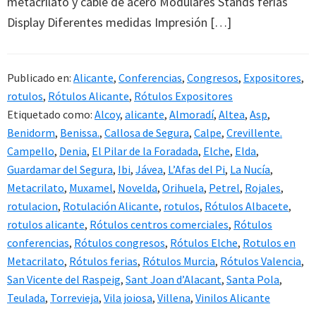
metacrilato y cable de acero Modulares Stands ferias
Display Diferentes medidas Impresión […]
Publicado en:
Alicante
,
Conferencias
,
Congresos
,
Expositores
,
rotulos
,
Rótulos Alicante
,
Rótulos Expositores
Etiquetado como:
Alcoy
,
alicante
,
Almoradí
,
Altea
,
Asp
,
Benidorm
,
Benissa.
,
Callosa de Segura
,
Calpe
,
Crevillente.
Campello
,
Denia
,
El Pilar de la Foradada
,
Elche
,
Elda
,
Guardamar del Segura
,
Ibi
,
Jávea
,
L’Afas del Pi
,
La Nucía
,
Metacrilato
,
Muxamel
,
Novelda
,
Orihuela
,
Petrel
,
Rojales
,
rotulacion
,
Rotulación Alicante
,
rotulos
,
Rótulos Albacete
,
rotulos alicante
,
Rótulos centros comerciales
,
Rótulos
conferencias
,
Rótulos congresos
,
Rótulos Elche
,
Rotulos en
Metacrilato
,
Rótulos ferias
,
Rótulos Murcia
,
Rótulos Valencia
,
San Vicente del Raspeig
,
Sant Joan d’Alacant
,
Santa Pola
,
Teulada
,
Torrevieja
,
Vila joiosa
,
Villena
,
Vinilos Alicante