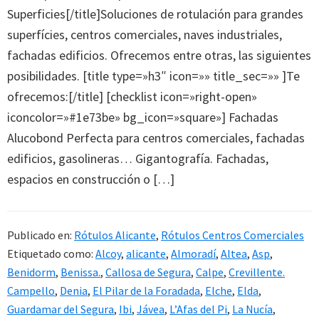
Superficies[/title]Soluciones de rotulación para grandes
superfícies, centros comerciales, naves industriales,
fachadas edificios. Ofrecemos entre otras, las siguientes
posibilidades. [title type=»h3″ icon=»» title_sec=»» ]Te
ofrecemos:[/title] [checklist icon=»right-open»
iconcolor=»#1e73be» bg_icon=»square»] Fachadas
Alucobond Perfecta para centros comerciales, fachadas
edificios, gasolineras… Gigantografía. Fachadas,
espacios en construcción o […]
Publicado en:
Rótulos Alicante
,
Rótulos Centros Comerciales
Etiquetado como:
Alcoy
,
alicante
,
Almoradí
,
Altea
,
Asp
,
Benidorm
,
Benissa.
,
Callosa de Segura
,
Calpe
,
Crevillente.
Campello
,
Denia
,
El Pilar de la Foradada
,
Elche
,
Elda
,
Guardamar del Segura
,
Ibi
,
Jávea
,
L’Afas del Pi
,
La Nucía
,