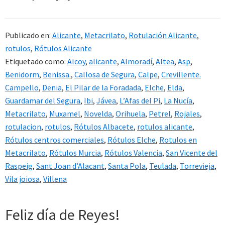
Publicado en:
Alicante
,
Metacrilato
,
Rotulación Alicante
,
rotulos
,
Rótulos Alicante
Etiquetado como:
Alcoy
,
alicante
,
Almoradí
,
Altea
,
Asp
,
Benidorm
,
Benissa.
,
Callosa de Segura
,
Calpe
,
Crevillente.
Campello
,
Denia
,
El Pilar de la Foradada
,
Elche
,
Elda
,
Guardamar del Segura
,
Ibi
,
Jávea
,
L’Afas del Pi
,
La Nucía
,
Metacrilato
,
Muxamel
,
Novelda
,
Orihuela
,
Petrel
,
Rojales
,
rotulacion
,
rotulos
,
Rótulos Albacete
,
rotulos alicante
,
Rótulos centros comerciales
,
Rótulos Elche
,
Rotulos en
Metacrilato
,
Rótulos Murcia
,
Rótulos Valencia
,
San Vicente del
Raspeig
,
Sant Joan d’Alacant
,
Santa Pola
,
Teulada
,
Torrevieja
,
Vila joiosa
,
Villena
Feliz día de Reyes!