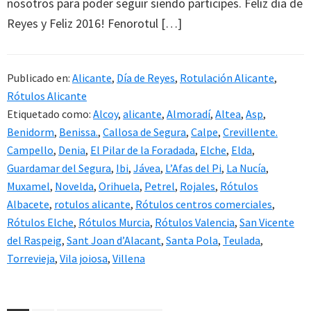
nosotros para poder seguir siendo partícipes. Feliz día de
Reyes y Feliz 2016! Fenorotul […]
Publicado en:
Alicante
,
Día de Reyes
,
Rotulación Alicante
,
Rótulos Alicante
Etiquetado como:
Alcoy
,
alicante
,
Almoradí
,
Altea
,
Asp
,
Benidorm
,
Benissa.
,
Callosa de Segura
,
Calpe
,
Crevillente.
Campello
,
Denia
,
El Pilar de la Foradada
,
Elche
,
Elda
,
Guardamar del Segura
,
Ibi
,
Jávea
,
L’Afas del Pi
,
La Nucía
,
Muxamel
,
Novelda
,
Orihuela
,
Petrel
,
Rojales
,
Rótulos
Albacete
,
rotulos alicante
,
Rótulos centros comerciales
,
Rótulos Elche
,
Rótulos Murcia
,
Rótulos Valencia
,
San Vicente
del Raspeig
,
Sant Joan d’Alacant
,
Santa Pola
,
Teulada
,
Torrevieja
,
Vila joiosa
,
Villena