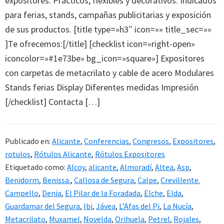
expositores. Prácticos, flexibles y decorativos. Indicados
para ferias, stands, campañas publicitarias y exposición
de sus productos. [title type=»h3″ icon=»» title_sec=»»
]Te ofrecemos:[/title] [checklist icon=»right-open»
iconcolor=»#1e73be» bg_icon=»square»] Expositores
con carpetas de metacrilato y cable de acero Modulares
Stands ferias Display Diferentes medidas Impresión
[/checklist] Contacta […]
Publicado en:
Alicante
,
Conferencias
,
Congresos
,
Expositores
,
rotulos
,
Rótulos Alicante
,
Rótulos Expositores
Etiquetado como:
Alcoy
,
alicante
,
Almoradí
,
Altea
,
Asp
,
Benidorm
,
Benissa.
,
Callosa de Segura
,
Calpe
,
Crevillente.
Campello
,
Denia
,
El Pilar de la Foradada
,
Elche
,
Elda
,
Guardamar del Segura
,
Ibi
,
Jávea
,
L’Afas del Pi
,
La Nucía
,
Metacrilato
,
Muxamel
,
Novelda
,
Orihuela
,
Petrel
,
Rojales
,