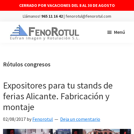
CERRADO POR VACACIONES DEL 8 AL 30 DE AGOSTO
Llámanos!
965 11 16 42
| fenorotul@fenorotul.com
Saltar
Saltar
Menú
al
al
contenido
pie
FENOROTUL
Fabricación
principal
de
y
página
montaje
Rótulos congresos
de
rótulos
Expositores para tu stands de
y
ferias Alicante. Fabricación y
vinilos
montaje
02/08/2017
by
Fenorotul
Deja un comentario