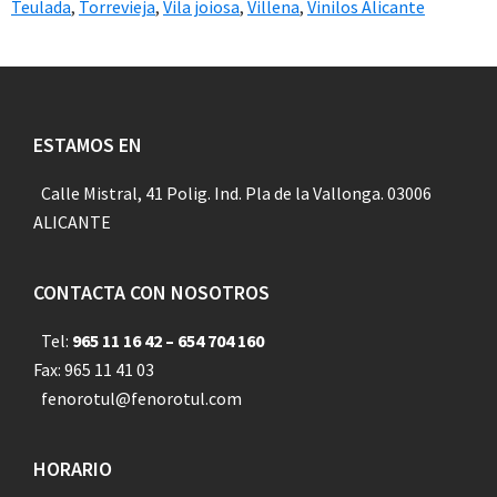
Teulada
,
Torrevieja
,
Vila joiosa
,
Villena
,
Vinilos Alicante
Footer
ESTAMOS EN
Calle Mistral, 41 Polig. Ind. Pla de la Vallonga. 03006
ALICANTE
CONTACTA CON NOSOTROS
Tel:
965 11 16 42 – 654 704 160
Fax: 965 11 41 03
fenorotul@fenorotul.com
HORARIO