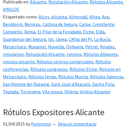
Publicado en:
Alicante
,
Rotulación Alicante
,
Rótulos Alicante
,
VINILOS
Etiquetado como:
Alcoy
,
alicante
,
Almoradí
,
Altea
,
Asp
,
Benidorm
,
Benissa.
,
Callosa de Segura
,
Calpe
,
Crevillente.
Campello
,
Denia
,
El Pilar de la Foradada
,
Elche
,
Elda
,
Guardamar del Segura
,
Ibi
,
Jávea
,
L’Afas del Pi
,
La Nucía
,
Metacrilato
,
Muxamel
,
Novelda
,
Orihuela
,
Petrel
,
Rojales
,
rotulacion
,
Rotulación Alicante
,
rotulos
,
Rótulos Albacete
,
rotulos alicante
,
Rótulos centros comerciales
,
Rótulos
conferencias
,
Rótulos congresos
,
Rótulos Elche
,
Rotulos en
Metacrilato
,
Rótulos ferias
,
Rótulos Murcia
,
Rótulos Valencia
,
San Vicente del Raspeig
,
Sant Joan d’Alacant
,
Santa Pola
,
Teulada
,
Torrevieja
,
Vila joiosa
,
Villena
,
Vinilos Alicante
Rótulos Expositores Alicante
01/04/2015
by
Fenorotul
Deja un comentario