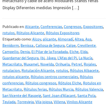
metacrilato y cable de acero Modulares Stands ferias
Display Diferentes medidas Impresión […]
Publicado en:
Alicante
,
Conferencias
,
Congresos
,
Expositores
,
rotulos
,
Rótulos Alicante
,
Rótulos Expositores
Etiquetado como:
Alcoy
,
alicante
,
Almoradí
,
Altea
,
Asp
,
Benidorm
,
Benissa.
,
Callosa de Segura
,
Calpe
,
Crevillente.
Campello
,
Denia
,
El Pilar de la Foradada
,
Elche
,
Elda
,
Guardamar del Segura
,
Ibi
,
Jávea
,
L’Afas del Pi
,
La Nucía
,
Metacrilato
,
Muxamel
,
Novelda
,
Orihuela
,
Petrel
,
Rojales
,
rotulacion
,
Rotulación Alicante
,
rotulos
,
Rótulos Albacete
,
rotulos alicante
,
Rótulos centros comerciales
,
Rótulos
conferencias
,
Rótulos congresos
,
Rótulos Elche
,
Rotulos en
Metacrilato
,
Rótulos ferias
,
Rótulos Murcia
,
Rótulos Valencia
,
San Vicente del Raspeig
,
Sant Joan d’Alacant
,
Santa Pola
,
Teulada
,
Torrevieja
,
Vila joiosa
,
Villena
,
Vinilos Alicante