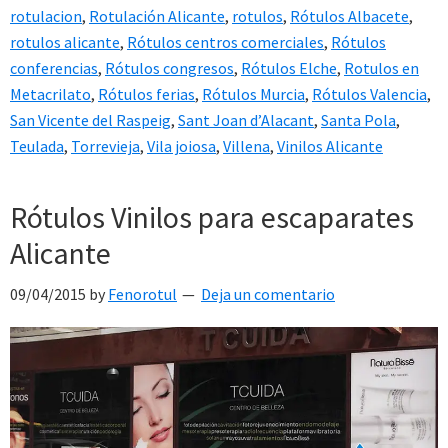
rotulacion
,
Rotulación Alicante
,
rotulos
,
Rótulos Albacete
,
rotulos alicante
,
Rótulos centros comerciales
,
Rótulos
conferencias
,
Rótulos congresos
,
Rótulos Elche
,
Rotulos en
Metacrilato
,
Rótulos ferias
,
Rótulos Murcia
,
Rótulos Valencia
,
San Vicente del Raspeig
,
Sant Joan d’Alacant
,
Santa Pola
,
Teulada
,
Torrevieja
,
Vila joiosa
,
Villena
,
Vinilos Alicante
Rótulos Vinilos para escaparates
Alicante
09/04/2015
by
Fenorotul
Deja un comentario