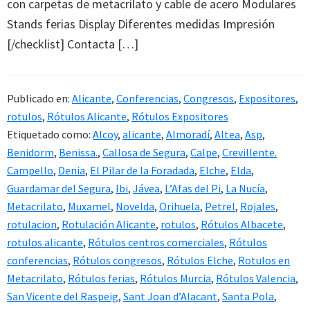
con carpetas de metacrilato y cable de acero Modulares
Stands ferias Display Diferentes medidas Impresión
[/checklist] Contacta […]
Publicado en:
Alicante
,
Conferencias
,
Congresos
,
Expositores
,
rotulos
,
Rótulos Alicante
,
Rótulos Expositores
Etiquetado como:
Alcoy
,
alicante
,
Almoradí
,
Altea
,
Asp
,
Benidorm
,
Benissa.
,
Callosa de Segura
,
Calpe
,
Crevillente.
Campello
,
Denia
,
El Pilar de la Foradada
,
Elche
,
Elda
,
Guardamar del Segura
,
Ibi
,
Jávea
,
L’Afas del Pi
,
La Nucía
,
Metacrilato
,
Muxamel
,
Novelda
,
Orihuela
,
Petrel
,
Rojales
,
rotulacion
,
Rotulación Alicante
,
rotulos
,
Rótulos Albacete
,
rotulos alicante
,
Rótulos centros comerciales
,
Rótulos
conferencias
,
Rótulos congresos
,
Rótulos Elche
,
Rotulos en
Metacrilato
,
Rótulos ferias
,
Rótulos Murcia
,
Rótulos Valencia
,
San Vicente del Raspeig
,
Sant Joan d’Alacant
,
Santa Pola
,