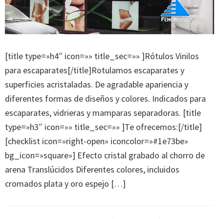
[title type=»h4″ icon=»» title_sec=»» ]Rótulos Vinilos
para escaparates[/title]Rotulamos escaparates y
superficies acristaladas. De agradable apariencia y
diferentes formas de diseños y colores. Indicados para
escaparates, vidrieras y mamparas separadoras. [title
type=»h3″ icon=»» title_sec=»» ]Te ofrecemos:[/title]
[checklist icon=»right-open» iconcolor=»#1e73be»
bg_icon=»square»] Efecto cristal grabado al chorro de
arena Translúcidos Diferentes colores, incluidos
cromados plata y oro espejo […]