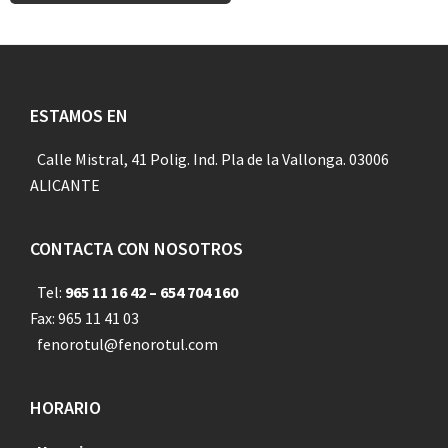
Footer
ESTAMOS EN
Calle Mistral, 41 Polig. Ind. Pla de la Vallonga. 03006
ALICANTE
CONTACTA CON NOSOTROS
Tel:
965 11 16 42 – 654 704 160
Fax: 965 11 41 03
fenorotul@fenorotul.com
HORARIO