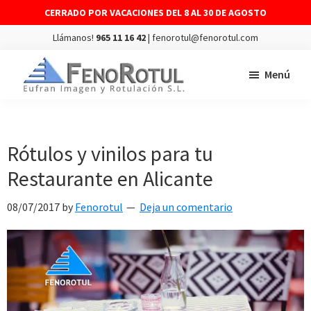
CERRADO POR VACACIONES DEL 8 AL 30 DE AGOSTO
Llámanos!
965 11 16 42
| fenorotul@fenorotul.com
Saltar
Saltar
Menú
al
al
contenido
pie
FENOROTUL
Fabricación
principal
de
y
página
montaje
Rótulos y vinilos para tu
de
Restaurante en Alicante
rótulos
y
08/07/2017
by
Fenorotul
Deja un comentario
vinilos