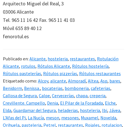
Arquitecto Miguel del Real, 3
03006 Alicante
Tel. 965 11 16 42 Fax. 965 11 41 03
Móvil 655 89 40 12
fenorotul.es
Publicado en:
Alicante
,
hosteleria
,
restaurantes
,
Rotulación
Alicante
,
rotulos
,
Rótulos Alicante
,
Rótulos hostelería
,
Rótulos pastelerías
,
Rótulos pizzerías
,
Rótulos restaurantes
Etiquetado como:
Alcoy
,
alicante
,
Almoradí
,
Altea
,
Asp
,
bares
,
Benidorm
,
Benissa.
,
bocaterias
,
bomboneria
,
cafeterias
,
Callosa de Segura
,
Calpe
,
Cervecerías
,
chapa
,
creperia
,
Crevillente. Campello
,
Denia
,
El Pilar de la Foradada
,
Elche
,
Elda
,
Guardamar del Segura
,
heladerias
,
hosteleria
,
Ibi
,
Jávea
,
L’Afas del Pi
,
La Nucía
,
meson
,
mesones
,
Muxamel
,
Novelda
,
Orihuela
,
pasteleria
,
Petrel
,
restaurantes
,
Rojales
,
rotulacion
,