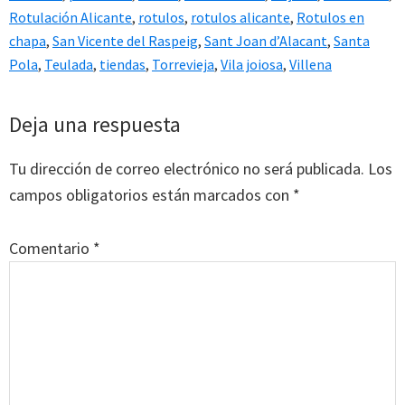
Rotulación Alicante
,
rotulos
,
rotulos alicante
,
Rotulos en
chapa
,
San Vicente del Raspeig
,
Sant Joan d’Alacant
,
Santa
Pola
,
Teulada
,
tiendas
,
Torrevieja
,
Vila joiosa
,
Villena
Interacciones
Deja una respuesta
con
Tu dirección de correo electrónico no será publicada.
Los
los
campos obligatorios están marcados con
*
lectores
Comentario
*