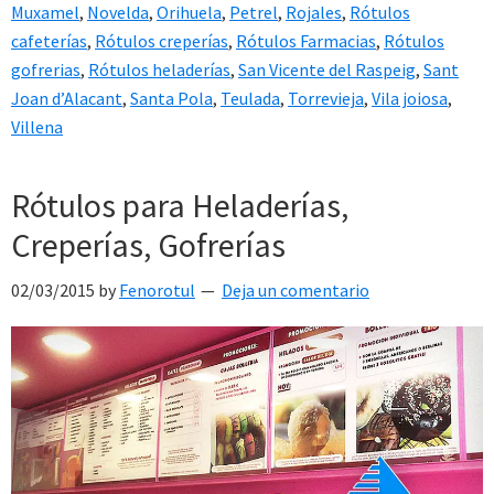
Muxamel
,
Novelda
,
Orihuela
,
Petrel
,
Rojales
,
Rótulos
cafeterías
,
Rótulos creperías
,
Rótulos Farmacias
,
Rótulos
gofrerias
,
Rótulos heladerías
,
San Vicente del Raspeig
,
Sant
Joan d’Alacant
,
Santa Pola
,
Teulada
,
Torrevieja
,
Vila joiosa
,
Villena
Rótulos para Heladerías,
Creperías, Gofrerías
02/03/2015
by
Fenorotul
Deja un comentario