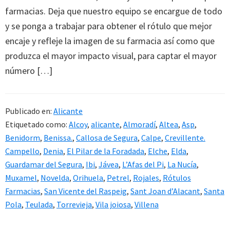
farmacias. Deja que nuestro equipo se encargue de todo
y se ponga a trabajar para obtener el rótulo que mejor
encaje y refleje la imagen de su farmacia así como que
produzca el mayor impacto visual, para captar el mayor
número […]
Publicado en:
Alicante
Etiquetado como:
Alcoy
,
alicante
,
Almoradí
,
Altea
,
Asp
,
Benidorm
,
Benissa.
,
Callosa de Segura
,
Calpe
,
Crevillente.
Campello
,
Denia
,
El Pilar de la Foradada
,
Elche
,
Elda
,
Guardamar del Segura
,
Ibi
,
Jávea
,
L’Afas del Pi
,
La Nucía
,
Muxamel
,
Novelda
,
Orihuela
,
Petrel
,
Rojales
,
Rótulos
Farmacias
,
San Vicente del Raspeig
,
Sant Joan d’Alacant
,
Santa
Pola
,
Teulada
,
Torrevieja
,
Vila joiosa
,
Villena