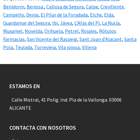
Benidorm
,
Benissa.
,
Callosa de Segura
,
Calpe
,
Crevillente.
Campello
,
Denia
,
El Pilar de la Foradada
,
Elche
,
Elda
,
Guardamar del Segura
,
Ibi
,
Jávea
,
L’Afas del Pi
,
La Nucía
,
Muxamel
,
Novelda
,
Orihuela
,
Petrel
,
Rojales
,
Rótulos
Farmacias
,
San Vicente del Raspeig
,
Sant Joan d’Alacant
,
Santa
Pola
,
Teulada
,
Torrevieja
,
Vila joiosa
,
Villena
Footer
ESTAMOS EN
Calle Mistral, 41 Polig. Ind. Pla de la Vallonga. 03006
ALICANTE
CONTACTA CON NOSOTROS