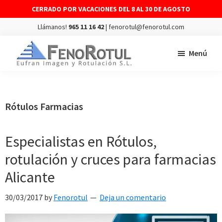
CERRADO POR VACACIONES DEL 8 AL 30 DE AGOSTO
Llámanos!
965 11 16 42
| fenorotul@fenorotul.com
Saltar
Saltar
Menú
al
al
contenido
pie
FENOROTUL
Fabricación
principal
de
y
página
montaje
Rótulos Farmacias
de
rótulos
Especialistas en Rótulos,
y
rotulación y cruces para farmacias
vinilos
Alicante
30/03/2017
by
Fenorotul
Deja un comentario