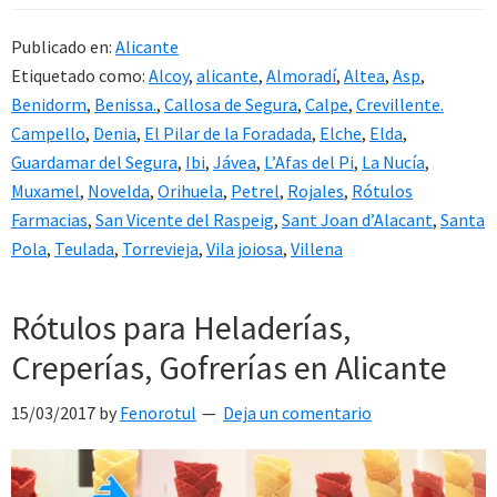
Publicado en:
Alicante
Etiquetado como:
Alcoy
,
alicante
,
Almoradí
,
Altea
,
Asp
,
Benidorm
,
Benissa.
,
Callosa de Segura
,
Calpe
,
Crevillente.
Campello
,
Denia
,
El Pilar de la Foradada
,
Elche
,
Elda
,
Guardamar del Segura
,
Ibi
,
Jávea
,
L’Afas del Pi
,
La Nucía
,
Muxamel
,
Novelda
,
Orihuela
,
Petrel
,
Rojales
,
Rótulos
Farmacias
,
San Vicente del Raspeig
,
Sant Joan d’Alacant
,
Santa
Pola
,
Teulada
,
Torrevieja
,
Vila joiosa
,
Villena
Rótulos para Heladerías,
Creperías, Gofrerías en Alicante
15/03/2017
by
Fenorotul
Deja un comentario