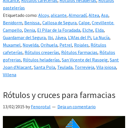
Alicante
,
Rótulos cafeterías
,
Rótulos heladerías
,
Rótulos
pastelerías
Etiquetado como:
Alcoy
,
alicante
,
Almoradí
,
Altea
,
Asp
,
Benidorm
,
Benissa.
,
Callosa de Segura
,
Calpe
,
Crevillente.
Campello
,
Denia
,
El Pilar de la Foradada
,
Elche
,
Elda
,
Guardamar del Segura
,
Ibi
,
Jávea
,
L’Afas del Pi
,
La Nucía
,
Muxamel
,
Novelda
,
Orihuela
,
Petrel
,
Rojales
,
Rótulos
cafeterías
,
Rótulos creperías
,
Rótulos Farmacias
,
Rótulos
gofrerias
,
Rótulos heladerías
,
San Vicente del Raspeig
,
Sant
Joan d’Alacant
,
Santa Pola
,
Teulada
,
Torrevieja
,
Vila joiosa
,
Villena
Rótulos y cruces para farmacias
13/02/2015
by
Fenorotul
Deja un comentario