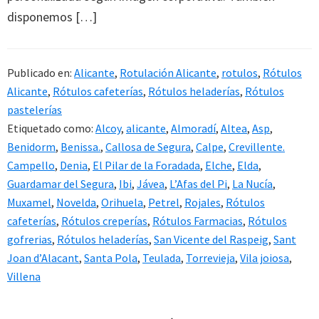
disponemos […]
Publicado en:
Alicante
,
Rotulación Alicante
,
rotulos
,
Rótulos
Alicante
,
Rótulos cafeterías
,
Rótulos heladerías
,
Rótulos
pastelerías
Etiquetado como:
Alcoy
,
alicante
,
Almoradí
,
Altea
,
Asp
,
Benidorm
,
Benissa.
,
Callosa de Segura
,
Calpe
,
Crevillente.
Campello
,
Denia
,
El Pilar de la Foradada
,
Elche
,
Elda
,
Guardamar del Segura
,
Ibi
,
Jávea
,
L’Afas del Pi
,
La Nucía
,
Muxamel
,
Novelda
,
Orihuela
,
Petrel
,
Rojales
,
Rótulos
cafeterías
,
Rótulos creperías
,
Rótulos Farmacias
,
Rótulos
gofrerias
,
Rótulos heladerías
,
San Vicente del Raspeig
,
Sant
Joan d’Alacant
,
Santa Pola
,
Teulada
,
Torrevieja
,
Vila joiosa
,
Villena