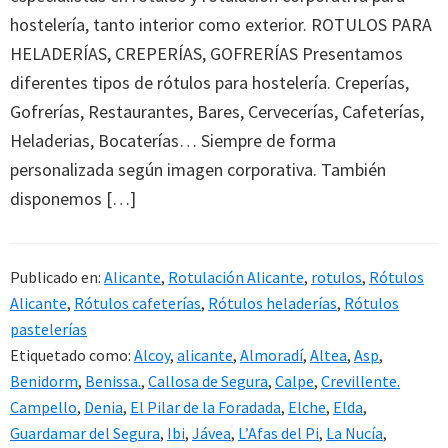
hostelería, tanto interior como exterior. ROTULOS PARA
HELADERÍAS, CREPERÍAS, GOFRERÍAS Presentamos
diferentes tipos de rótulos para hostelería. Creperías,
Gofrerías, Restaurantes, Bares, Cervecerías, Cafeterías,
Heladerias, Bocaterías… Siempre de forma
personalizada según imagen corporativa. También
disponemos […]
Publicado en:
Alicante
,
Rotulación Alicante
,
rotulos
,
Rótulos
Alicante
,
Rótulos cafeterías
,
Rótulos heladerías
,
Rótulos
pastelerías
Etiquetado como:
Alcoy
,
alicante
,
Almoradí
,
Altea
,
Asp
,
Benidorm
,
Benissa.
,
Callosa de Segura
,
Calpe
,
Crevillente.
Campello
,
Denia
,
El Pilar de la Foradada
,
Elche
,
Elda
,
Guardamar del Segura
,
Ibi
,
Jávea
,
L’Afas del Pi
,
La Nucía
,