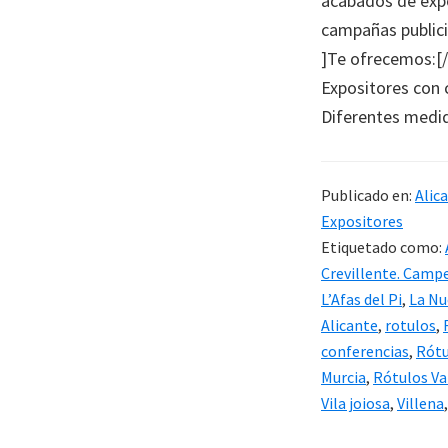
acabados de expos
campañas publici
]Te ofrecemos:[/
Expositores con 
Diferentes medid
Publicado en:
Alic
Expositores
Etiquetado como:
Crevillente. Camp
L’Afas del Pi
,
La Nu
Alicante
,
rotulos
,
conferencias
,
Rótu
Murcia
,
Rótulos Va
Vila joiosa
,
Villena