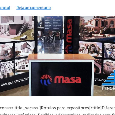
orotul
Deja un comentario
icon=»» title_sec=»» ]Rótulos para expositores[/title]Difere