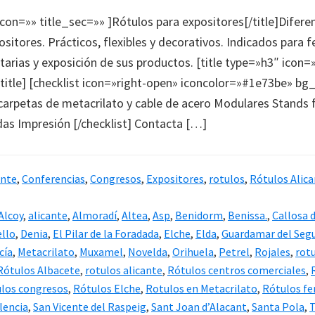
icon=»» title_sec=»» ]Rótulos para expositores[/title]Difere
itores. Prácticos, flexibles y decorativos. Indicados para fe
tarias y exposición de sus productos. [title type=»h3″ icon=
title] [checklist icon=»right-open» iconcolor=»#1e73be» bg
carpetas de metacrilato y cable de acero Modulares Stands f
as Impresión [/checklist] Contacta […]
ante
,
Conferencias
,
Congresos
,
Expositores
,
rotulos
,
Rótulos Alic
Alcoy
,
alicante
,
Almoradí
,
Altea
,
Asp
,
Benidorm
,
Benissa.
,
Callosa 
ello
,
Denia
,
El Pilar de la Foradada
,
Elche
,
Elda
,
Guardamar del Seg
cía
,
Metacrilato
,
Muxamel
,
Novelda
,
Orihuela
,
Petrel
,
Rojales
,
rot
Rótulos Albacete
,
rotulos alicante
,
Rótulos centros comerciales
,
los congresos
,
Rótulos Elche
,
Rotulos en Metacrilato
,
Rótulos fe
lencia
,
San Vicente del Raspeig
,
Sant Joan d’Alacant
,
Santa Pola
,
T