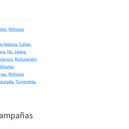
ante
,
Rótulos
de Segura
,
Calpe
,
ura
,
Ibi
,
Jávea
,
ulacion
,
Rotulación
Rótulos
rias
,
Rótulos
eulada
,
Torrevieja
,
 campañas