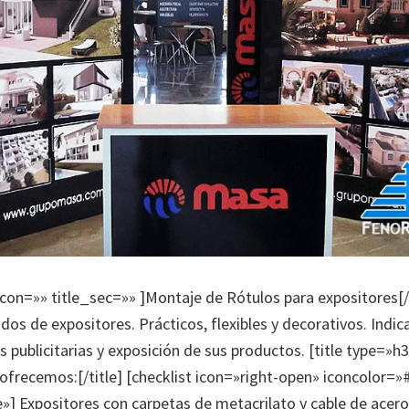
 icon=»» title_sec=»» ]Montaje de Rótulos para expositores[/
os de expositores. Prácticos, flexibles y decorativos. Indic
 publicitarias y exposición de sus productos. [title type=»h
 ofrecemos:[/title] [checklist icon=»right-open» iconcolor=
] Expositores con carpetas de metacrilato y cable de acer