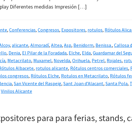
splay Diferentes medidas Impresión […]
ante
,
Conferencias
,
Congresos
,
Expositores
,
rotulos
,
Rótulos Alic
Alcoy
,
alicante
,
Almoradí
,
Altea
,
Asp
,
Benidorm
,
Benissa.
,
Callosa 
ello
,
Denia
,
El Pilar de la Foradada
,
Elche
,
Elda
,
Guardamar del Seg
cía
,
Metacrilato
,
Muxamel
,
Novelda
,
Orihuela
,
Petrel
,
Rojales
,
rot
Rótulos Albacete
,
rotulos alicante
,
Rótulos centros comerciales
,
los congresos
,
Rótulos Elche
,
Rotulos en Metacrilato
,
Rótulos fe
lencia
,
San Vicente del Raspeig
,
Sant Joan d’Alacant
,
Santa Pola
,
T
,
Vinilos Alicante
xpositores para para ferias, stands,