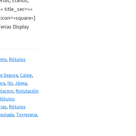
rias, stands,
»» title_sec=»»
_icon=»square»]
erias Display
ante
,
Rótulos
de Segura
,
Calpe
,
ura
,
Ibi
,
Jávea
,
ulacion
,
Rotulación
Rótulos
rias
,
Rótulos
eulada
,
Torrevieja
,