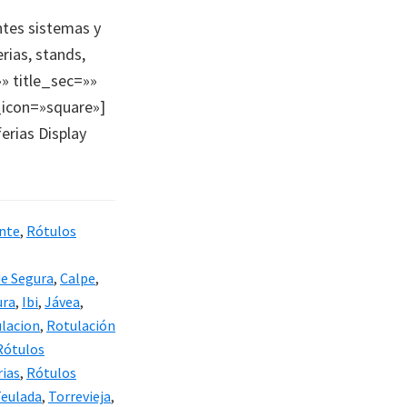
ntes sistemas y
rias, stands,
»» title_sec=»»
_icon=»square»]
erias Display
ante
,
Rótulos
de Segura
,
Calpe
,
ura
,
Ibi
,
Jávea
,
ulacion
,
Rotulación
Rótulos
rias
,
Rótulos
eulada
,
Torrevieja
,