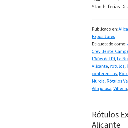
Stands ferias Di
Publicado en:
Alic
Expositores
Etiquetado como:
Crevillente. Camp
L’Afas del Pi
,
La Nu
Alicante
,
rotulos
,
conferencias
,
Rótu
Murcia
,
Rótulos Va
Vila joiosa
,
Villena
Rótulos E
Alicante