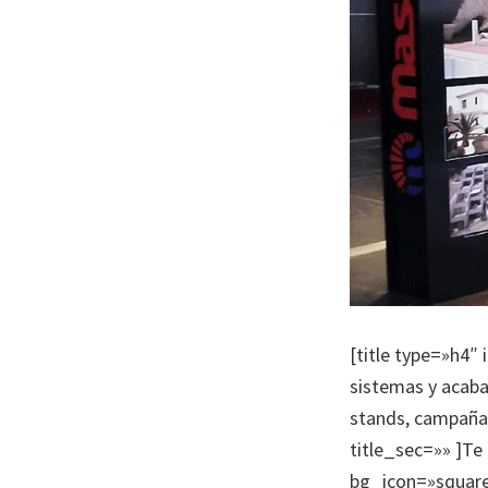
[title type=»h4″
sistemas y acabad
stands, campañas
title_sec=»» ]Te
bg_icon=»square»