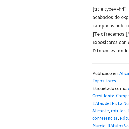
[title type=»h4″ 
acabados de expos
campañas publici
]Te ofrecemos:[/
Expositores con 
Diferentes medid
Publicado en:
Alic
Expositores
Etiquetado como:
Crevillente. Camp
L’Afas del Pi
,
La Nu
Alicante
,
rotulos
,
conferencias
,
Rótu
Murcia
,
Rótulos Va