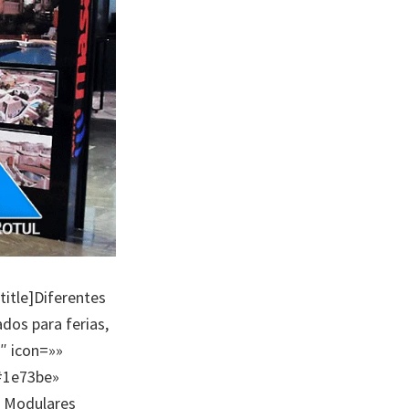
title]Diferentes
ados para ferias,
3″ icon=»»
»#1e73be»
o Modulares