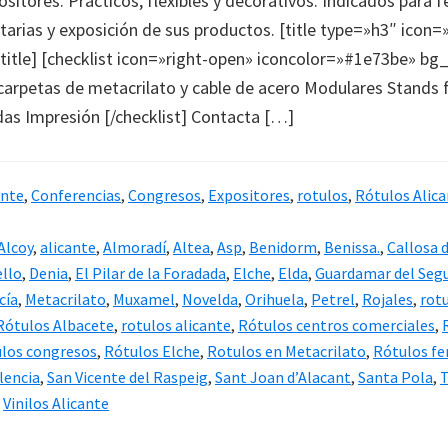
itores. Prácticos, flexibles y decorativos. Indicados para fe
tarias y exposición de sus productos. [title type=»h3″ icon=
title] [checklist icon=»right-open» iconcolor=»#1e73be» bg
carpetas de metacrilato y cable de acero Modulares Stands f
as Impresión [/checklist] Contacta […]
ante
,
Conferencias
,
Congresos
,
Expositores
,
rotulos
,
Rótulos Alic
Alcoy
,
alicante
,
Almoradí
,
Altea
,
Asp
,
Benidorm
,
Benissa.
,
Callosa 
ello
,
Denia
,
El Pilar de la Foradada
,
Elche
,
Elda
,
Guardamar del Seg
cía
,
Metacrilato
,
Muxamel
,
Novelda
,
Orihuela
,
Petrel
,
Rojales
,
rot
Rótulos Albacete
,
rotulos alicante
,
Rótulos centros comerciales
,
los congresos
,
Rótulos Elche
,
Rotulos en Metacrilato
,
Rótulos fe
lencia
,
San Vicente del Raspeig
,
Sant Joan d’Alacant
,
Santa Pola
,
T
,
Vinilos Alicante