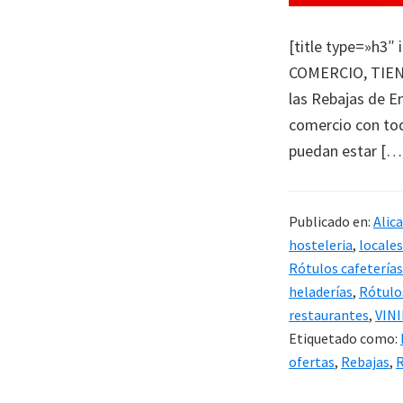
[title type=»h3
COMERCIO, TIEND
las Rebajas de E
comercio con tod
puedan estar […
Publicado en:
Alic
hosteleria
,
locales
Rótulos cafeterías
heladerías
,
Rótulo
restaurantes
,
VIN
Etiquetado como:
ofertas
,
Rebajas
,
R