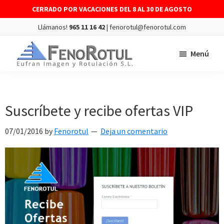
CERRADO POR VACACIONES DEL 8 AL 30 DE AGOSTO
Llámanos!
965 11 16 42
| fenorotul@fenorotul.com
Saltar
Saltar
Menú
al
al
contenido
pie
FENOROTUL
Fabricación
principal
de
y
página
montaje
Suscríbete y recibe ofertas VIP
de
07/01/2016
by
Fenorotul
Deja un comentario
rótulos
y
vinilos