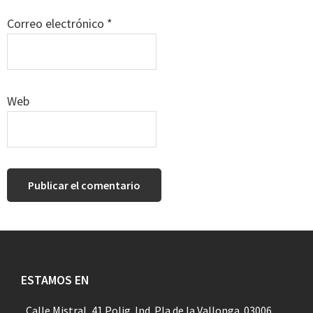
Correo electrónico
*
Web
Footer
ESTAMOS EN
Calle Mistral, 41 Polig. Ind. Pla de la Vallonga. 03006