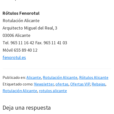
Rótulos Fenorotul
Rotulación Alicante
Arquitecto Miguel del Real, 3
03006 Alicante
Tel. 965 11 16 42 Fax. 965 11 41 03
Móvil 655 89 40 12
fenorotul.es
Publicado en:
Alicante
,
Rotulación Alicante
,
Rótulos Alicante
Etiquetado como:
Newsletter
,
ofertas
,
Ofertas VIP
,
Rebajas
,
Rotulación Alicante
,
rotulos alicante
Interacciones
Deja una respuesta