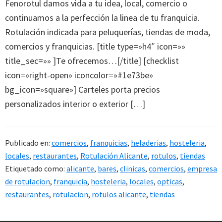
Fenorotul damos vida a tu idea, local, comercio o
continuamos a la perfección la linea de tu franquicia.
Rotulación indicada para peluquerías, tiendas de moda,
comercios y franquicias. [title type=»h4″ icon=»»
title_sec=»» ]Te ofrecemos…[/title] [checklist
icon=»right-open» iconcolor=»#1e73be»
bg_icon=»square»] Carteles porta precios
personalizados interior o exterior […]
Publicado en:
comercios
,
franquicias
,
heladerias
,
hosteleria
,
locales
,
restaurantes
,
Rotulación Alicante
,
rotulos
,
tiendas
Etiquetado como:
alicante
,
bares
,
clinicas
,
comercios
,
empresa
de rotulacion
,
franquicia
,
hosteleria
,
locales
,
opticas
,
restaurantes
,
rotulacion
,
rotulos alicante
,
tiendas