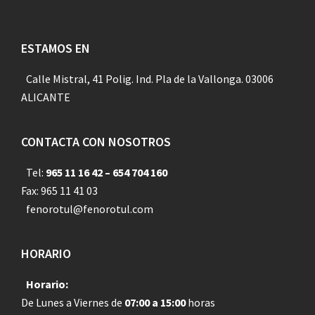
Footer
ESTAMOS EN
Calle Mistral, 41 Polig. Ind. Pla de la Vallonga. 03006
ALICANTE
CONTACTA CON NOSOTROS
Tel:
965 11 16 42 – 654 704 160
Fax: 965 11 41 03
fenorotul@fenorotul.com
HORARIO
Horario:
De Lunes a Viernes de
07:00 a 15:00
horas