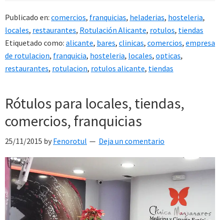
Publicado en:
comercios
,
franquicias
,
heladerias
,
hosteleria
,
locales
,
restaurantes
,
Rotulación Alicante
,
rotulos
,
tiendas
Etiquetado como:
alicante
,
bares
,
clinicas
,
comercios
,
empresa
de rotulacion
,
franquicia
,
hosteleria
,
locales
,
opticas
,
restaurantes
,
rotulacion
,
rotulos alicante
,
tiendas
Rótulos para locales, tiendas,
comercios, franquicias
25/11/2015
by
Fenorotul
Deja un comentario