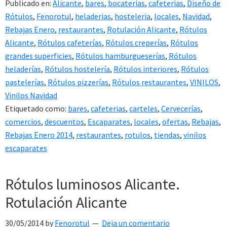
Publicado en:
Alicante
,
bares
,
bocaterias
,
cafeterias
,
Diseño de
Rótulos
,
Fenorotul
,
heladerias
,
hosteleria
,
locales
,
Navidad
,
Rebajas Enero
,
restaurantes
,
Rotulación Alicante
,
Rótulos
Alicante
,
Rótulos cafeterías
,
Rótulos creperías
,
Rótulos
grandes superficies
,
Rótulos hamburgueserías
,
Rótulos
heladerías
,
Rótulos hostelería
,
Rótulos interiores
,
Rótulos
pastelerías
,
Rótulos pizzerías
,
Rótulos restaurantes
,
VINILOS
,
Vinilos Navidad
Etiquetado como:
bares
,
cafeterias
,
carteles
,
Cervecerías
,
comercios
,
descuentos
,
Escaparates
,
locales
,
ofertas
,
Rebajas
,
Rebajas Enero 2014
,
restaurantes
,
rotulos
,
tiendas
,
vinilos
escaparates
Rótulos luminosos Alicante.
Rotulación Alicante
30/05/2014
by
Fenorotul
Deja un comentario