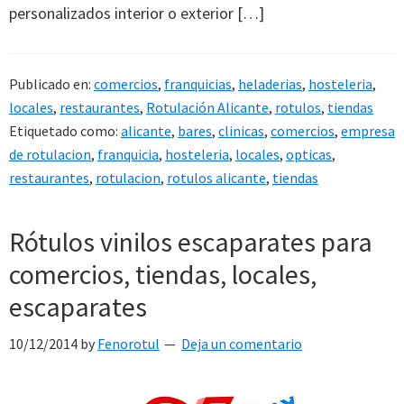
personalizados interior o exterior […]
Publicado en:
comercios
,
franquicias
,
heladerias
,
hosteleria
,
locales
,
restaurantes
,
Rotulación Alicante
,
rotulos
,
tiendas
Etiquetado como:
alicante
,
bares
,
clinicas
,
comercios
,
empresa
de rotulacion
,
franquicia
,
hosteleria
,
locales
,
opticas
,
restaurantes
,
rotulacion
,
rotulos alicante
,
tiendas
Rótulos vinilos escaparates para
comercios, tiendas, locales,
escaparates
10/12/2014
by
Fenorotul
Deja un comentario