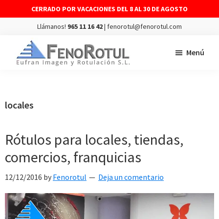
CERRADO POR VACACIONES DEL 8 AL 30 DE AGOSTO
Llámanos!
965 11 16 42
| fenorotul@fenorotul.com
Saltar
Saltar
Menú
al
al
contenido
pie
FENOROTUL
Fabricación
principal
de
y
página
montaje
locales
de
rótulos
Rótulos para locales, tiendas,
y
comercios, franquicias
vinilos
12/12/2016
by
Fenorotul
Deja un comentario