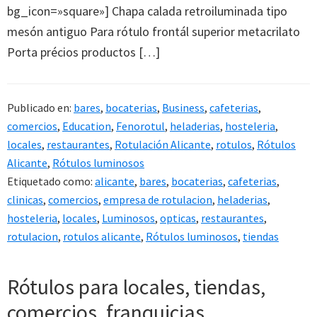
bg_icon=»square»] Chapa calada retroiluminada tipo
mesón antiguo Para rótulo frontál superior metacrilato
Porta précios productos […]
Publicado en:
bares
,
bocaterias
,
Business
,
cafeterias
,
comercios
,
Education
,
Fenorotul
,
heladerias
,
hosteleria
,
locales
,
restaurantes
,
Rotulación Alicante
,
rotulos
,
Rótulos
Alicante
,
Rótulos luminosos
Etiquetado como:
alicante
,
bares
,
bocaterias
,
cafeterias
,
clinicas
,
comercios
,
empresa de rotulacion
,
heladerias
,
hosteleria
,
locales
,
Luminosos
,
opticas
,
restaurantes
,
rotulacion
,
rotulos alicante
,
Rótulos luminosos
,
tiendas
Rótulos para locales, tiendas,
comercios, franquicias