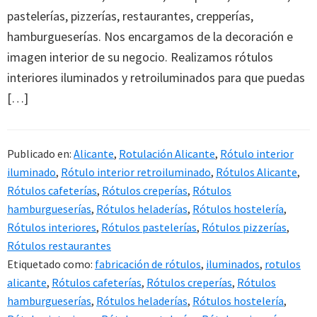
pastelerías, pizzerías, restaurantes, crepperías,
hamburgueserías. Nos encargamos de la decoración e
imagen interior de su negocio. Realizamos rótulos
interiores iluminados y retroiluminados para que puedas
[…]
Publicado en:
Alicante
,
Rotulación Alicante
,
Rótulo interior
iluminado
,
Rótulo interior retroiluminado
,
Rótulos Alicante
,
Rótulos cafeterías
,
Rótulos creperías
,
Rótulos
hamburgueserías
,
Rótulos heladerías
,
Rótulos hostelería
,
Rótulos interiores
,
Rótulos pastelerías
,
Rótulos pizzerías
,
Rótulos restaurantes
Etiquetado como:
fabricación de rótulos
,
iluminados
,
rotulos
alicante
,
Rótulos cafeterías
,
Rótulos creperías
,
Rótulos
hamburgueserías
,
Rótulos heladerías
,
Rótulos hostelería
,