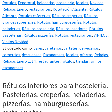
Rótulos
,
Fenorotul
,
heladerias
,
hosteleria
,
locales
,
Navidad
,
Rebajas Enero
,
restaurantes
,
Rotulación Alicante
,
Rótulos
Alicante
,
Rótulos cafeterías
,
Rótulos creperías
,
Rótulos
grandes superficies
,
Rótulos hamburgueserías
,
Rótulos
heladerías
,
Rótulos hostelería
,
Rótulos interiores
,
Rótulos
pastelerías
,
Rótulos pizzerías
,
Rótulos restaurantes
,
VINILOS
,
Vinilos Navidad
Etiquetado como:
bares
,
cafeterias
,
carteles
,
Cervecerías
,
comercios
,
descuentos
,
Escaparates
,
locales
,
ofertas
,
Rebajas
,
Rebajas Enero 2014
,
restaurantes
,
rotulos
,
tiendas
,
vinilos
escaparates
Rótulos interiores para hostelería.
Pastelerias, creperías, heladerias,
pizzerías, hamburgueserías,