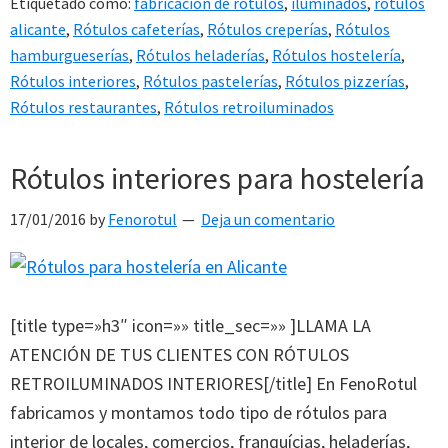
Etiquetado como:
fabricación de rótulos
,
iluminados
,
rotulos
alicante
,
Rótulos cafeterías
,
Rótulos creperías
,
Rótulos
hamburgueserías
,
Rótulos heladerías
,
Rótulos hostelería
,
Rótulos interiores
,
Rótulos pastelerías
,
Rótulos pizzerías
,
Rótulos restaurantes
,
Rótulos retroiluminados
Rótulos interiores para hostelería
17/01/2016
by
Fenorotul
Deja un comentario
[title type=»h3″ icon=»» title_sec=»» ]LLAMA LA
ATENCIÓN DE TUS CLIENTES CON RÓTULOS
RETROILUMINADOS INTERIORES[/title] En FenoRotul
fabricamos y montamos todo tipo de rótulos para
interior de locales, comercios, franquícias, heladerías,