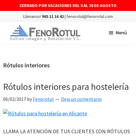
CERRADO POR VACACIONES DEL 8 AL 30 DE AGOSTO
Llámanos!
965 11 16 42
| fenorotul@fenorotul.com
Saltar
Saltar
Menú
al
al
contenido
pie
FENOROTUL
Fabricación
principal
de
y
página
montaje
Rótulos interiores
de
rótulos
Rótulos interiores para hostelería
y
vinilos
06/02/2017
by
Fenorotul
Deja un comentario
LLAMA LA ATENCIÓN DE TUS CLIENTES CON RÓTULOS