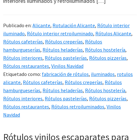
interiores iluminados y retroiluminados […]
Publicado en:
Alicante
,
Rotulación Alicante
,
Rótulo interior
iluminado
,
Rótulo interior retroiluminado
,
Rótulos Alicante
,
Rótulos cafeterías
,
Rótulos creperías
,
Rótulos
hamburgueserías
,
Rótulos heladerías
,
Rótulos hostelería
,
Rótulos interiores
,
Rótulos pastelerías
,
Rótulos pizzerías
,
Rótulos restaurantes
,
Vinilos Navidad
Etiquetado como:
fabricación de rótulos
,
iluminados
,
rotulos
alicante
,
Rótulos cafeterías
,
Rótulos creperías
,
Rótulos
hamburgueserías
,
Rótulos heladerías
,
Rótulos hostelería
,
Rótulos interiores
,
Rótulos pastelerías
,
Rótulos pizzerías
,
Rótulos restaurantes
,
Rótulos retroiluminados
,
Vinilos
Navidad
Rótulos vinilos escaparates para