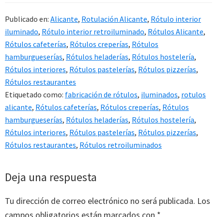
Publicado en:
Alicante
,
Rotulación Alicante
,
Rótulo interior
iluminado
,
Rótulo interior retroiluminado
,
Rótulos Alicante
,
Rótulos cafeterías
,
Rótulos creperías
,
Rótulos
hamburgueserías
,
Rótulos heladerías
,
Rótulos hostelería
,
Rótulos interiores
,
Rótulos pastelerías
,
Rótulos pizzerías
,
Rótulos restaurantes
Etiquetado como:
fabricación de rótulos
,
iluminados
,
rotulos
alicante
,
Rótulos cafeterías
,
Rótulos creperías
,
Rótulos
hamburgueserías
,
Rótulos heladerías
,
Rótulos hostelería
,
Rótulos interiores
,
Rótulos pastelerías
,
Rótulos pizzerías
,
Rótulos restaurantes
,
Rótulos retroiluminados
Interacciones
Deja una respuesta
con
Tu dirección de correo electrónico no será publicada.
Los
los
campos obligatorios están marcados con
*