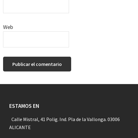
Web
Footer
ESTAMOS EN
Calle Mistral, 41 Polig. Ind. Pla de la Vallonga. 03006
ALICANTE