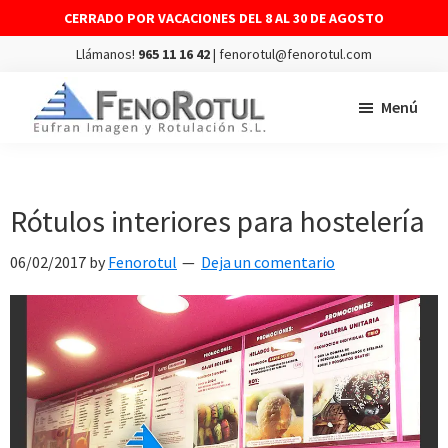
CERRADO POR VACACIONES DEL 8 AL 30 DE AGOSTO
Llámanos!
965 11 16 42
| fenorotul@fenorotul.com
Saltar
Saltar
Menú
al
al
contenido
pie
FENOROTUL
Fabricación
principal
de
y
página
montaje
Rótulos interiores para hostelería
de
06/02/2017
by
Fenorotul
Deja un comentario
rótulos
y
vinilos