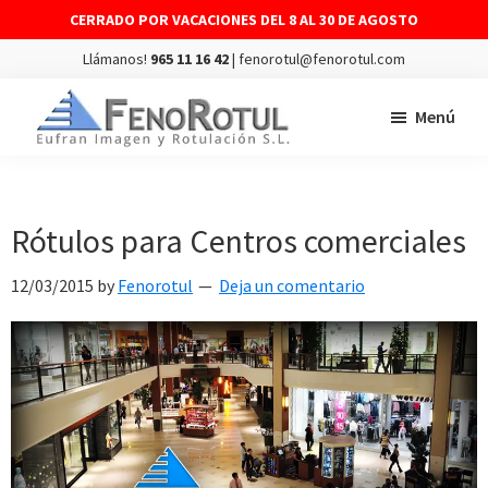
CERRADO POR VACACIONES DEL 8 AL 30 DE AGOSTO
Llámanos!
965 11 16 42
| fenorotul@fenorotul.com
Saltar
Saltar
Menú
al
al
contenido
pie
FENOROTUL
Fabricación
principal
de
y
página
montaje
Rótulos para Centros comerciales
de
12/03/2015
by
Fenorotul
Deja un comentario
rótulos
y
vinilos