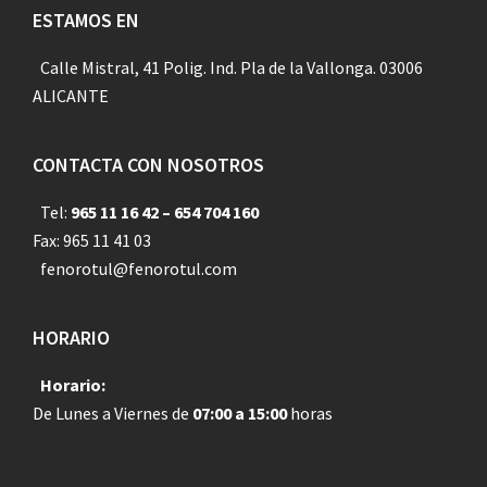
Footer
ESTAMOS EN
Calle Mistral, 41 Polig. Ind. Pla de la Vallonga. 03006
ALICANTE
CONTACTA CON NOSOTROS
Tel:
965 11 16 42 – 654 704 160
Fax: 965 11 41 03
fenorotul@fenorotul.com
HORARIO
Horario:
De Lunes a Viernes de
07:00 a 15:00
horas