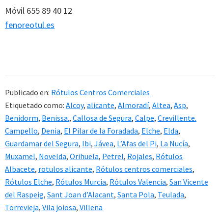
Móvil 655 89 40 12
fenoreotul.es
Publicado en:
Rótulos Centros Comerciales
Etiquetado como:
Alcoy
,
alicante
,
Almoradí
,
Altea
,
Asp
,
Benidorm
,
Benissa.
,
Callosa de Segura
,
Calpe
,
Crevillente.
Campello
,
Denia
,
El Pilar de la Foradada
,
Elche
,
Elda
,
Guardamar del Segura
,
Ibi
,
Jávea
,
L’Afas del Pi
,
La Nucía
,
Muxamel
,
Novelda
,
Orihuela
,
Petrel
,
Rojales
,
Rótulos
Albacete
,
rotulos alicante
,
Rótulos centros comerciales
,
Rótulos Elche
,
Rótulos Murcia
,
Rótulos Valencia
,
San Vicente
del Raspeig
,
Sant Joan d’Alacant
,
Santa Pola
,
Teulada
,
Torrevieja
,
Vila joiosa
,
Villena