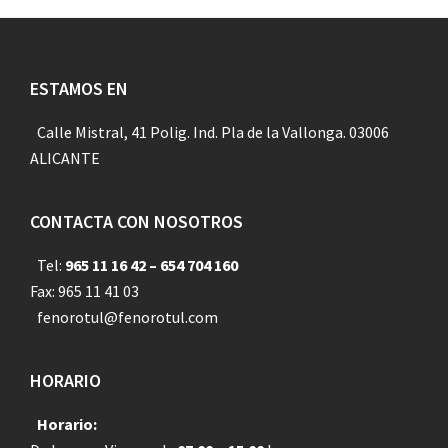
Footer
ESTAMOS EN
Calle Mistral, 41 Polig. Ind. Pla de la Vallonga. 03006
ALICANTE
CONTACTA CON NOSOTROS
Tel:
965 11 16 42 – 654 704 160
Fax: 965 11 41 03
fenorotul@fenorotul.com
HORARIO
Horario: