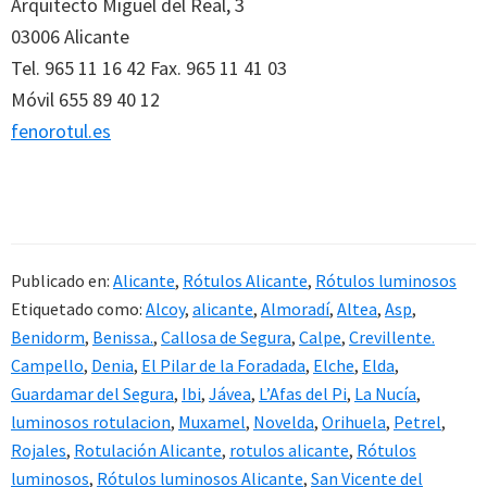
Arquitecto Miguel del Real, 3
03006 Alicante
Tel. 965 11 16 42 Fax. 965 11 41 03
Móvil 655 89 40 12
fenorotul.es
Publicado en:
Alicante
,
Rótulos Alicante
,
Rótulos luminosos
Etiquetado como:
Alcoy
,
alicante
,
Almoradí
,
Altea
,
Asp
,
Benidorm
,
Benissa.
,
Callosa de Segura
,
Calpe
,
Crevillente.
Campello
,
Denia
,
El Pilar de la Foradada
,
Elche
,
Elda
,
Guardamar del Segura
,
Ibi
,
Jávea
,
L’Afas del Pi
,
La Nucía
,
luminosos rotulacion
,
Muxamel
,
Novelda
,
Orihuela
,
Petrel
,
Rojales
,
Rotulación Alicante
,
rotulos alicante
,
Rótulos
luminosos
,
Rótulos luminosos Alicante
,
San Vicente del