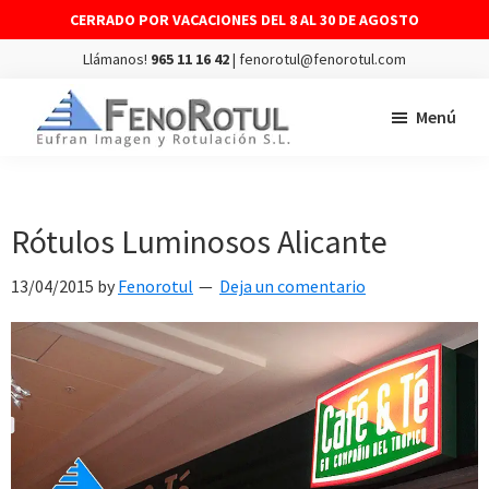
CERRADO POR VACACIONES DEL 8 AL 30 DE AGOSTO
Llámanos!
965 11 16 42
| fenorotul@fenorotul.com
Saltar
Saltar
Menú
al
al
contenido
pie
FENOROTUL
Fabricación
principal
de
y
página
montaje
Rótulos Luminosos Alicante
de
13/04/2015
by
Fenorotul
Deja un comentario
rótulos
y
vinilos