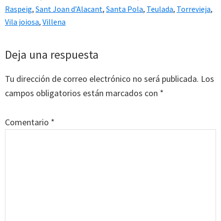
Raspeig
,
Sant Joan d’Alacant
,
Santa Pola
,
Teulada
,
Torrevieja
,
Vila joiosa
,
Villena
Interacciones
Deja una respuesta
con
Tu dirección de correo electrónico no será publicada.
Los
los
campos obligatorios están marcados con
*
lectores
Comentario
*