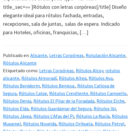
title_sec=»» ]Rótulos con letras corpóreas[/title] Diseño
elegante ideal para rótulos fachada, entradas,
recepciones, sala de juntas, salas de espera. Indicado
para Hoteles, oficinas, franquicias, […]
Publicado en:
Alicante
,
Letras Corpóreas
,
Rotulación Alicante
,
Rótulos Alicante
Etiquetado como:
Letras Corpóreas
,
Rótulos Alcoy
,
rotulos
alicante
,
Rótulos Almoradí
,
Rótulos Altea
,
Rótulos Asp
,
Rótulos Benidorm
,
Rótulos Benissa.
,
Rótulos Callosa de
Segura
,
Rótulos Calpe
,
Rótulos Crevillente. Rótulos Campello
,
Rótulos Denia
,
Rótulos El Pilar de la Foradada
,
Rótulos Elche
,
Rótulos Elda
,
Rótulos Guardamar del Segura
,
Rótulos Ibi
,
Rótulos Jávea
,
Rótulos L’Afas del Pi
,
Rótulos La Nucía
,
Rótulos
Muxamel
,
Rótulos Novelda
,
Rótulos Orihuela
,
Rótulos Petrel
,