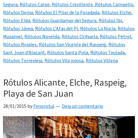
Segura
,
Rótulos Calpe
,
Rótulos Crevillente. Rótulos Campello
,
Rótulos Denia
,
Rótulos El Pilar de la Foradada
,
Rótulos Elche
,
Rótulos Elda
,
Rótulos Guardamar del Segura
,
Rótulos Ibi
,
Rótulos Jávea
,
Rótulos L’Afas del Pi
,
Rótulos La Nucía
,
Rótulos
Muxamel
,
Rótulos Novelda
,
Rótulos Orihuela
,
Rótulos Petrel
,
Rótulos Rojales
,
Rótulos San Vicente del Raspeig
,
Rótulos
Sant Joan d’Alacant
,
Rótulos Santa Pola
,
Rótulos Teulada
,
Rótulos Torrevieja
,
Rótulos Vila joiosa
,
Rótulos Villena
Rótulos Alicante, Elche, Raspeig,
Playa de San Juan
28/01/2015
by
Fenorotul
Deja un comentario