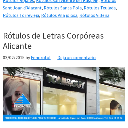
Rótulos Rojales
,
Rótulos San Vicente del Raspeig
,
Rótulos
Sant Joan d’Alacant
,
Rótulos Santa Pola
,
Rótulos Teulada
,
Rótulos Torrevieja
,
Rótulos Vila joiosa
,
Rótulos Villena
Rótulos de Letras Corpóreas
Alicante
03/02/2015
by
Fenorotul
Deja un comentario