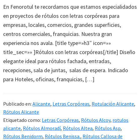
En Fenorotul te recordamos que estamos especialidados
en proyectos de rótulos con letras corpóreas para
empresas, locales, comercios, grandes superficies,
centros comerciales, franquicias. Nuestra gran
experiencia nos avala. [title type=»h3″ icon=»»
title_sec=»» ]Rótulos con letras corpóreas[/title] Diseño
elegante ideal para rótulos fachada, entradas,
recepciones, sala de juntas, salas de espera. Indicado
para Hoteles, oficinas, franquicias, […]
Publicado en:
Alicante
,
Letras Corpóreas
,
Rotulación Alicante
,
Rótulos Alicante
Etiquetado como:
Letras Corpóreas
,
Rótulos Alcoy
,
rotulos
alicante
,
Rótulos Almoradí
,
Rótulos Altea
,
Rótulos Asp
,
Rótulos Benidorm
,
Rótulos Benissa.
,
Rótulos Callosa de