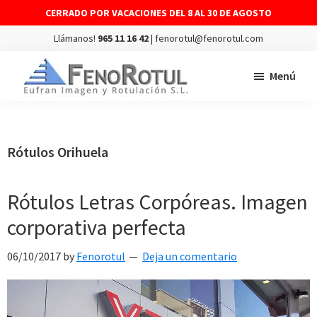
CERRADO POR VACACIONES DEL 8 AL 30 DE AGOSTO
Llámanos!
965 11 16 42
| fenorotul@fenorotul.com
Saltar
Saltar
Menú
al
al
contenido
pie
FENOROTUL
Fabricación
principal
de
y
página
montaje
Rótulos Orihuela
de
rótulos
Rótulos Letras Corpóreas. Imagen
y
corporativa perfecta
vinilos
06/10/2017
by
Fenorotul
Deja un comentario