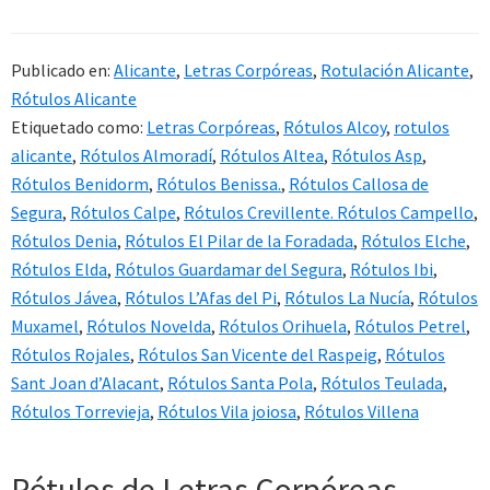
Publicado en:
Alicante
,
Letras Corpóreas
,
Rotulación Alicante
,
Rótulos Alicante
Etiquetado como:
Letras Corpóreas
,
Rótulos Alcoy
,
rotulos
alicante
,
Rótulos Almoradí
,
Rótulos Altea
,
Rótulos Asp
,
Rótulos Benidorm
,
Rótulos Benissa.
,
Rótulos Callosa de
Segura
,
Rótulos Calpe
,
Rótulos Crevillente. Rótulos Campello
,
Rótulos Denia
,
Rótulos El Pilar de la Foradada
,
Rótulos Elche
,
Rótulos Elda
,
Rótulos Guardamar del Segura
,
Rótulos Ibi
,
Rótulos Jávea
,
Rótulos L’Afas del Pi
,
Rótulos La Nucía
,
Rótulos
Muxamel
,
Rótulos Novelda
,
Rótulos Orihuela
,
Rótulos Petrel
,
Rótulos Rojales
,
Rótulos San Vicente del Raspeig
,
Rótulos
Sant Joan d’Alacant
,
Rótulos Santa Pola
,
Rótulos Teulada
,
Rótulos Torrevieja
,
Rótulos Vila joiosa
,
Rótulos Villena
Rótulos de Letras Corpóreas