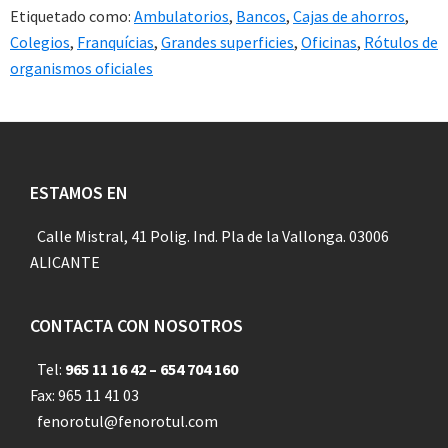
Etiquetado como:
Ambulatorios
,
Bancos
,
Cajas de ahorros
,
Colegios
,
Franquícias
,
Grandes superficies
,
Oficinas
,
Rótulos de
organismos oficiales
Footer
ESTAMOS EN
Calle Mistral, 41 Polig. Ind. Pla de la Vallonga. 03006
ALICANTE
CONTACTA CON NOSOTROS
Tel:
965 11 16 42 – 654 704 160
Fax: 965 11 41 03
fenorotul@fenorotul.com