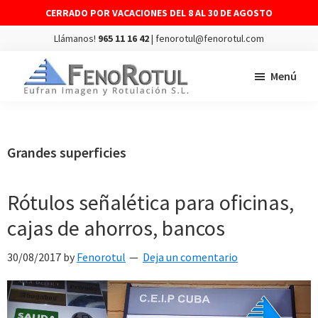
CERRADO POR VACACIONES DEL 8 AL 30 DE AGOSTO
Llámanos!
965 11 16 42
| fenorotul@fenorotul.com
Saltar
Saltar
Menú
al
al
contenido
pie
FENOROTUL
Fabricación
principal
de
y
página
montaje
Grandes superficies
de
rótulos
Rótulos señalética para oficinas,
y
cajas de ahorros, bancos
vinilos
30/08/2017
by
Fenorotul
Deja un comentario