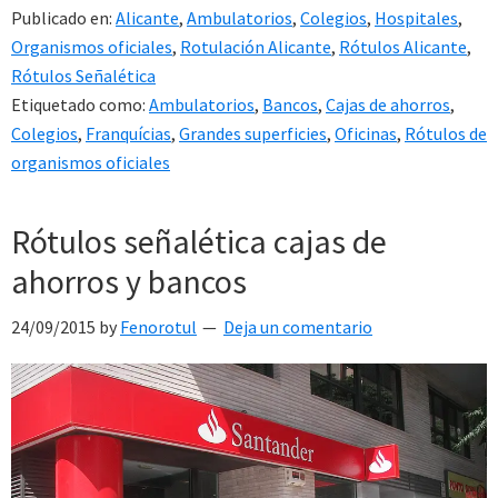
Publicado en:
Alicante
,
Ambulatorios
,
Colegios
,
Hospitales
,
Organismos oficiales
,
Rotulación Alicante
,
Rótulos Alicante
,
Rótulos Señalética
Etiquetado como:
Ambulatorios
,
Bancos
,
Cajas de ahorros
,
Colegios
,
Franquícias
,
Grandes superficies
,
Oficinas
,
Rótulos de
organismos oficiales
Rótulos señalética cajas de
ahorros y bancos
24/09/2015
by
Fenorotul
Deja un comentario