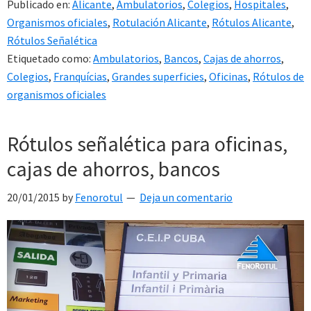
Publicado en:
Alicante
,
Ambulatorios
,
Colegios
,
Hospitales
,
Organismos oficiales
,
Rotulación Alicante
,
Rótulos Alicante
,
Rótulos Señalética
Etiquetado como:
Ambulatorios
,
Bancos
,
Cajas de ahorros
,
Colegios
,
Franquícias
,
Grandes superficies
,
Oficinas
,
Rótulos de
organismos oficiales
Rótulos señalética para oficinas,
cajas de ahorros, bancos
20/01/2015
by
Fenorotul
Deja un comentario