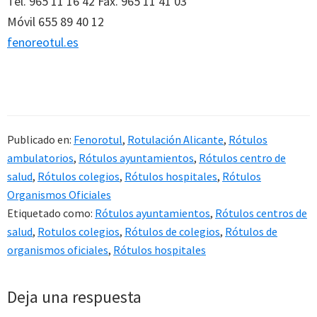
Tel. 965 11 16 42 Fax. 965 11 41 03
Móvil 655 89 40 12
fenoreotul.es
Publicado en:
Fenorotul
,
Rotulación Alicante
,
Rótulos
ambulatorios
,
Rótulos ayuntamientos
,
Rótulos centro de
salud
,
Rótulos colegios
,
Rótulos hospitales
,
Rótulos
Organismos Oficiales
Etiquetado como:
Rótulos ayuntamientos
,
Rótulos centros de
salud
,
Rotulos colegios
,
Rótulos de colegios
,
Rótulos de
organismos oficiales
,
Rótulos hospitales
Interacciones
Deja una respuesta