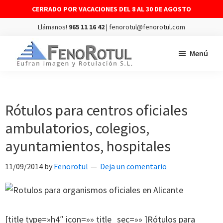
CERRADO POR VACACIONES DEL 8 AL 30 DE AGOSTO
Llámanos!
965 11 16 42
| fenorotul@fenorotul.com
Saltar
Saltar
Menú
al
al
contenido
pie
FENOROTUL
Fabricación
principal
de
y
página
montaje
Rótulos para centros oficiales
de
ambulatorios, colegios,
rótulos
ayuntamientos, hospitales
y
vinilos
11/09/2014
by
Fenorotul
Deja un comentario
[title type=»h4″ icon=»» title_sec=»» ]Rótulos para