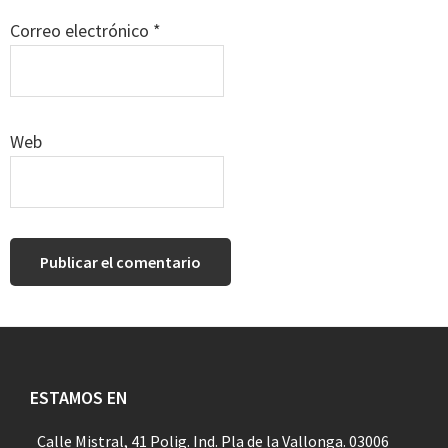
Correo electrónico
*
Web
Footer
ESTAMOS EN
Calle Mistral, 41 Polig. Ind. Pla de la Vallonga. 03006