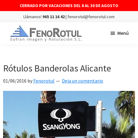
CERRADO POR VACACIONES DEL 8 AL 30 DE AGOSTO
Llámanos!
965 11 16 42
| fenorotul@fenorotul.com
Saltar
Saltar
Menú
al
al
contenido
pie
FENOROTUL
Fabricación
principal
de
y
página
montaje
Rótulos Banderolas Alicante
de
01/06/2016
by
Fenorotul
Deja un comentario
rótulos
y
vinilos