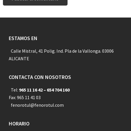
Footer
ESTAMOS EN
Calle Mistral, 41 Polig. Ind. Pla de la Vallonga. 03006
ALICANTE
CONTACTA CON NOSOTROS
Tel:
965 11 16 42 – 654 704 160
Fax: 965 11 41 03
fenorotul@fenorotul.com
HORARIO