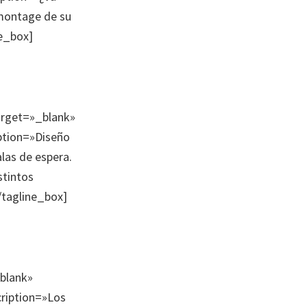
 montage de su
e_box]
target=»_blank»
ption=»Diseño
alas de espera.
stintos
/tagline_box]
_blank»
cription=»Los