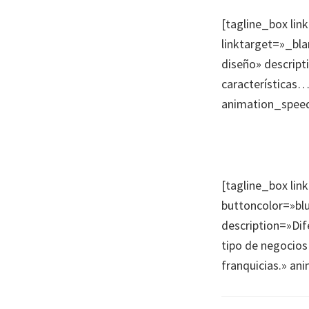
[tagline_box lin
linktarget=»_bla
diseño» descript
características
animation_speed
[tagline_box lin
buttoncolor=»blu
description=»Dife
tipo de negocios 
franquicias.» a