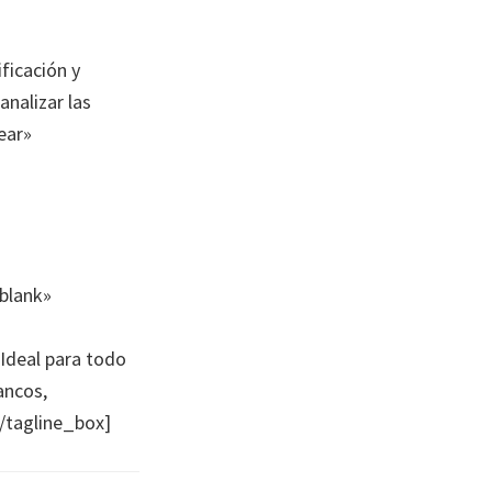
ficación y
analizar las
ear»
_blank»
 Ideal para todo
ancos,
/tagline_box]