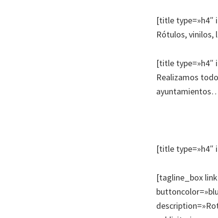
[title type=»h4″ 
Rótulos, vinilos,
[title type=»h4″ 
Realizamos todo t
ayuntamientos
[title type=»h4″ 
[tagline_box lin
buttoncolor=»blu
description=»Rot