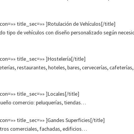
icon=»» title_sec=»» ]Rotulación de Vehículos[/title]
do tipo de vehículos con diseño personalizado según necesid
icon=»» title_sec=»» ]Hostelería[/title]
terías, restaurantes, hoteles, bares, cervecerías, cafeterías,
icon=»» title_sec=»» ]Locales[/title]
queño comercio: peluquerías, tiendas…
icon=»» title_sec=»» ]Gandes Superficies[/title]
tros comerciales, fachadas, edificios…