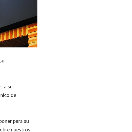
 su
s a su
anico de
poner para su
sobre nuestros