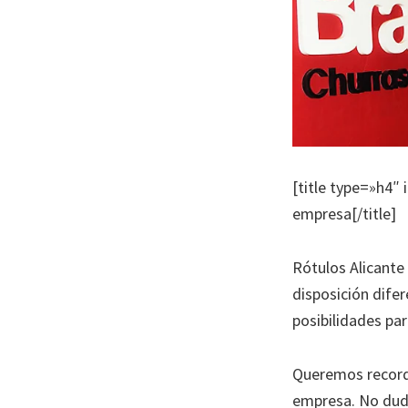
[title type=»h4″ 
empresa[/title]
Rótulos Alicante
disposición dife
posibilidades pa
Queremos recorda
empresa. No dude