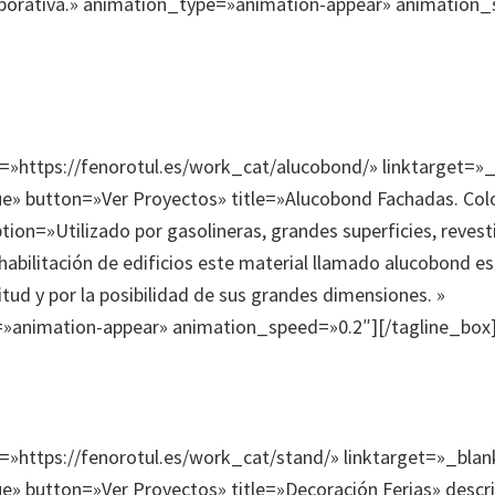
orporativa.» animation_type=»animation-appear» animation
k=»https://fenorotul.es/work_cat/alucobond/» linktarget=»
e» button=»Ver Proyectos» title=»Alucobond Fachadas. Col
tion=»Utilizado por gasolineras, grandes superficies, revest
ehabilitación de edificios este material llamado alucobond e
tud y por la posibilidad de sus grandes dimensiones. »
»animation-appear» animation_speed=»0.2″][/tagline_box
k=»https://fenorotul.es/work_cat/stand/» linktarget=»_blan
e» button=»Ver Proyectos» title=»Decoración Ferias» descr