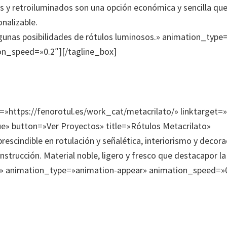
s y retroiluminados son una opción económica y sencilla q
nalizable.
gunas posibilidades de rótulos luminosos.» animation_type
on_speed=»0.2″][/tagline_box]
k=»https://fenorotul.es/work_cat/metacrilato/» linktarget=
e» button=»Ver Proyectos» title=»Rótulos Metacrilato»
rescindible en rotulación y señalética, interiorismo y decor
nstrucción. Material noble, ligero y fresco que destacapor la
.» animation_type=»animation-appear» animation_speed=»0