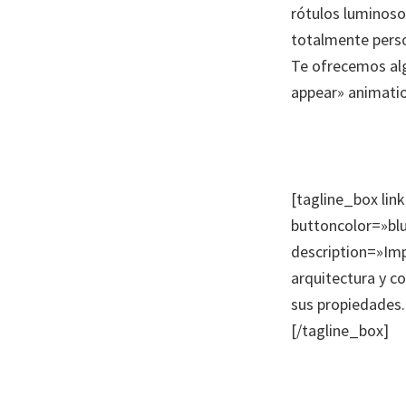
rótulos luminoso
totalmente perso
Te ofrecemos al
appear» animati
[tagline_box lin
buttoncolor=»blu
description=»Imp
arquitectura y co
sus propiedades
[/tagline_box]