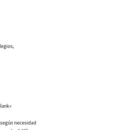
legios,
blank»
o según necesidad