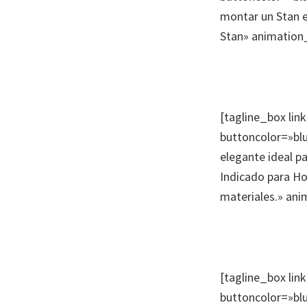
montar un Stan e
Stan» animation
[tagline_box lin
buttoncolor=»blu
elegante ideal pa
Indicado para Ho
materiales.» an
[tagline_box lin
buttoncolor=»bl