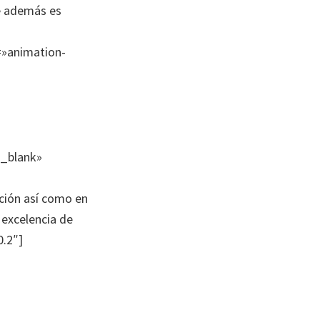
ue además es
=»animation-
»_blank»
ación así como en
 excelencia de
.2″]