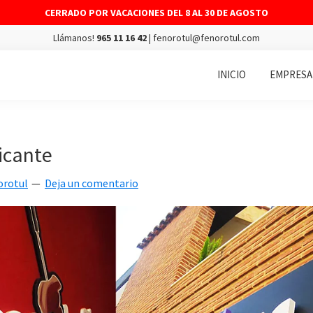
CERRADO POR VACACIONES DEL 8 AL 30 DE AGOSTO
Llámanos!
965 11 16 42
| fenorotul@fenorotul.com
INICIO
EMPRESA
icante
orotul
Deja un comentario