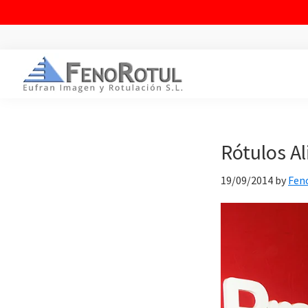
Saltar
Saltar
Saltar
a
al
al
la
contenido
pie
FENOROTUL
Fabricación
navegación
principal
de
y
principal
página
montaje
Rótulos Al
de
19/09/2014
by
Fen
rótulos
y
vinilos