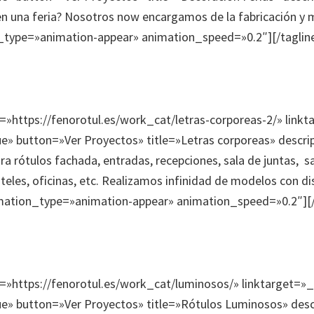
n una feria? Nosotros now encargamos de la fabricación y
_type=»animation-appear» animation_speed=»0.2″][/taglin
k=»https://fenorotul.es/work_cat/letras-corporeas-2/» link
e» button=»Ver Proyectos» title=»Letras corporeas» descri
ra rótulos fachada, entradas, recepciones, sala de juntas, s
teles, oficinas, etc. Realizamos infinidad de modelos con di
imation_type=»animation-appear» animation_speed=»0.2″][
k=»https://fenorotul.es/work_cat/luminosos/» linktarget=»
ue» button=»Ver Proyectos» title=»Rótulos Luminosos» des