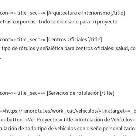
icon=»» title_sec=»» ]Arquitectura e Interiorismo[/title]
 letras corporeas. Todo lo necesario para tu proyecto.
icon=»» title_sec=»» ]Centros Oficiales[/title]
ipo de rótulos y señalética para centros oficiales: salud, co
…
icon=»» title_sec=»» ]Servicios de rotulación[/title]
k=»https://fenorotul.es/work_cat/vehiculos/» linktarget=»_
e» button=»Ver Proyectos» title=»Rotulación de Vehículos»
ulación de todo tipo de vehículos con diseño personalizad