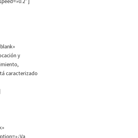
_speed=»0.2″]
_blank»
ocación y
imiento,
stá caracterizado
]
k»
iption=»¿Va