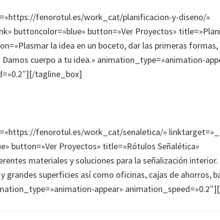
k=»https://fenorotul.es/work_cat/planificacion-y-diseno/»
nk» buttoncolor=»blue» button=»Ver Proyectos» title=»Plani
ion=»Plasmar la idea en un boceto, dar las primeras formas, 
… Damos cuerpo a tu idea.» animation_type=»animation-app
=»0.2″][/tagline_box]
k=»https://fenorotul.es/work_cat/senaletica/» linktarget=»
e» button=»Ver Proyectos» title=»Rótulos Señalética»
rentes materiales y soluciones para la señalización interior.
y grandes superficies así como oficinas, cajas de ahorros, b
nimation_type=»animation-appear» animation_speed=»0.2″][