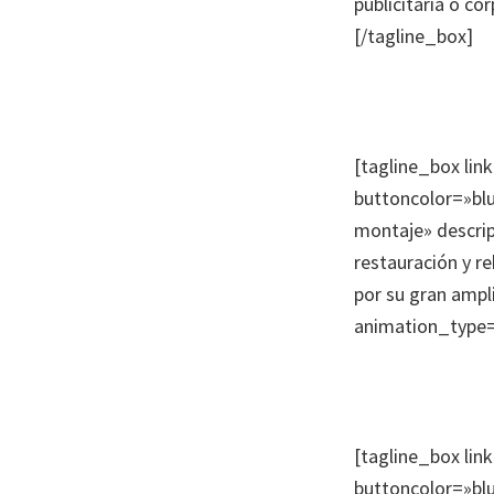
publicitaria o c
[/tagline_box]
[tagline_box lin
buttoncolor=»blu
montaje» descrip
restauración y r
por su gran ampli
animation_type=
[tagline_box lin
buttoncolor=»blu