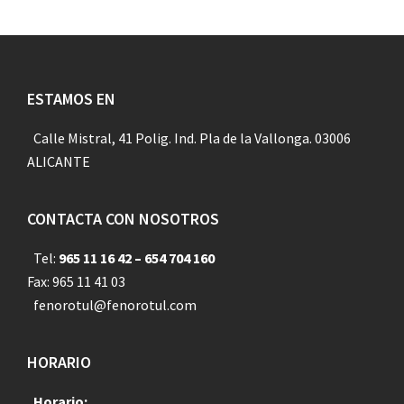
Footer
ESTAMOS EN
Calle Mistral, 41 Polig. Ind. Pla de la Vallonga. 03006
ALICANTE
CONTACTA CON NOSOTROS
Tel:
965 11 16 42 – 654 704 160
Fax: 965 11 41 03
fenorotul@fenorotul.com
HORARIO
Horario: