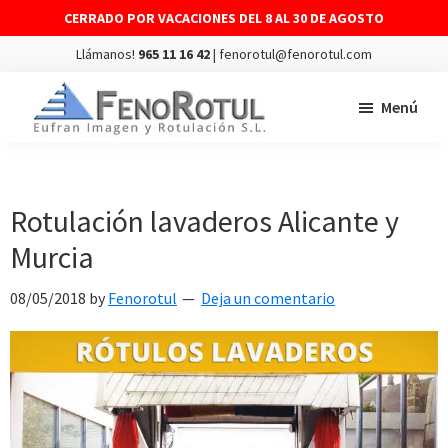
CERRADO POR VACACIONES DEL 8 AL 30 DE AGOSTO
Llámanos!
965 11 16 42
| fenorotul@fenorotul.com
Saltar
Saltar
Menú
al
al
contenido
pie
FENOROTUL
Fabricación
principal
de
y
página
montaje
Rotulación lavaderos Alicante y
de
Murcia
rótulos
y
08/05/2018
by
Fenorotul
Deja un comentario
vinilos