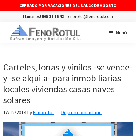
CERRADO POR VACACIONES DEL 8 AL 30 DE AGOSTO
Llámanos!
965 11 16 42
| fenorotul@fenorotul.com
Saltar
Saltar
Menú
al
al
contenido
pie
FENOROTUL
Fabricación
principal
de
y
página
montaje
Carteles, lonas y vinilos -se vende-
de
y -se alquila- para inmobiliarias
rótulos
locales viviendas casas naves
y
solares
vinilos
17/12/2014
by
Fenorotul
Deja un comentario