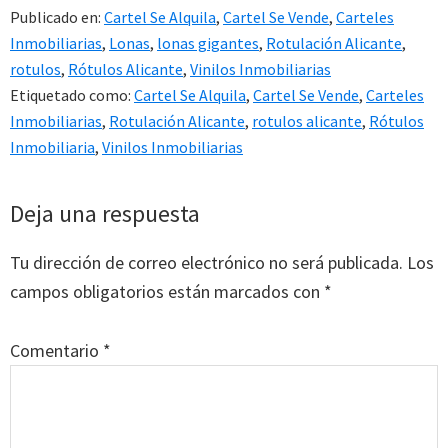
Publicado en:
Cartel Se Alquila
,
Cartel Se Vende
,
Carteles
Inmobiliarias
,
Lonas
,
lonas gigantes
,
Rotulación Alicante
,
rotulos
,
Rótulos Alicante
,
Vinilos Inmobiliarias
Etiquetado como:
Cartel Se Alquila
,
Cartel Se Vende
,
Carteles
Inmobiliarias
,
Rotulación Alicante
,
rotulos alicante
,
Rótulos
Inmobiliaria
,
Vinilos Inmobiliarias
Interacciones
Deja una respuesta
con
Tu dirección de correo electrónico no será publicada.
Los
los
campos obligatorios están marcados con
*
lectores
Comentario
*