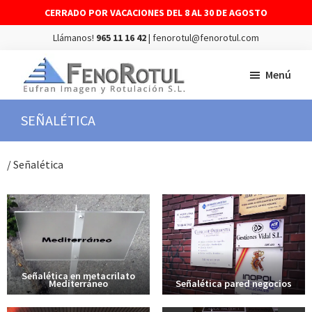
CERRADO POR VACACIONES DEL 8 AL 30 DE AGOSTO
Llámanos!
965 11 16 42
| fenorotul@fenorotul.com
Saltar
Saltar
Menú
al
al
contenido
pie
FENOROTUL
Fabricación
SEÑALÉTICA
principal
de
y
página
montaje
/ Señalética
de
rótulos
y
vinilos
Señalética en metacrilato
Mediterráneo
Señalética pared negocios