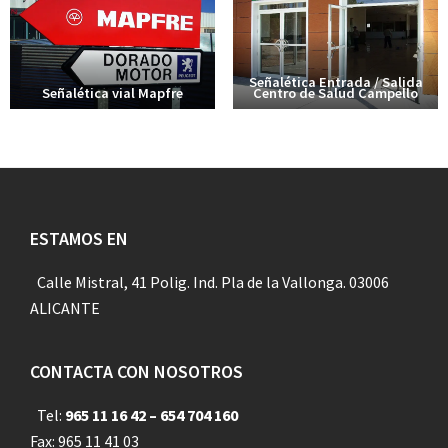
Señalética Entrada / Salida
Señalética vial Mapfre
Centro de Salud Campello
Footer
ESTAMOS EN
Calle Mistral, 41 Polig. Ind. Pla de la Vallonga. 03006
ALICANTE
CONTACTA CON NOSOTROS
Tel:
965 11 16 42 – 654 704 160
Fax: 965 11 41 03