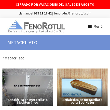
CERRADO POR VACACIONES DEL 8 AL 30 DE AGOSTO
Llámanos!
965 11 16 42
| fenorotul@fenorotul.com
Saltar
Saltar
Menú
al
al
contenido
pie
FENOROTUL
Fabricación
METACRILATO
principal
de
y
página
montaje
/ Metacrilato
de
rótulos
y
vinilos
Señalética en metacrilato
Señalética en metacrilato
Mediterráneo
para Eco-Natur