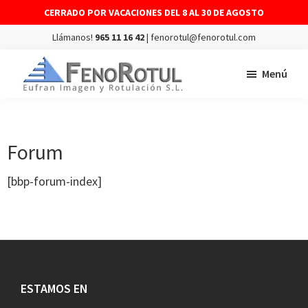
CERRADO POR VACACIONES DEL 8 AL 30 DE AGOSTO
Llámanos!
965 11 16 42
| fenorotul@fenorotul.com
Saltar
Saltar
Menú
al
al
contenido
pie
FENOROTUL
Fabricación
principal
de
y
página
montaje
Forum
de
[bbp-forum-index]
rótulos
y
vinilos
Footer
ESTAMOS EN