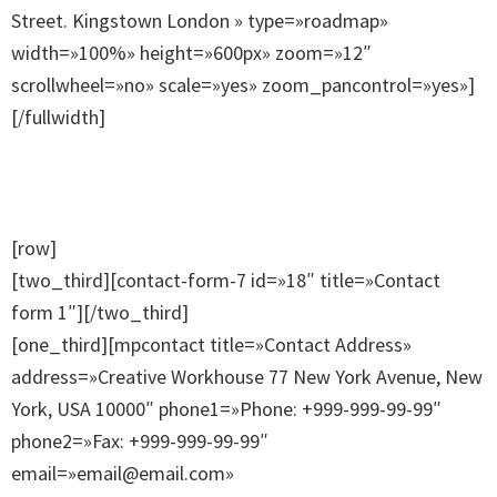
Street. Kingstown London » type=»roadmap»
width=»100%» height=»600px» zoom=»12″
scrollwheel=»no» scale=»yes» zoom_pancontrol=»yes»]
[/fullwidth]
[row]
[two_third][contact-form-7 id=»18″ title=»Contact
form 1″][/two_third]
[one_third][mpcontact title=»Contact Address»
address=»Creative Workhouse 77 New York Avenue, New
York, USA 10000″ phone1=»Phone: +999-999-99-99″
phone2=»Fax: +999-999-99-99″
email=»email@email.com»