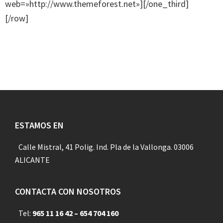
web=»http://www.themeforest.net»][/one_third]
[/row]
Footer
ESTAMOS EN
Calle Mistral, 41 Polig. Ind. Pla de la Vallonga. 03006
ALICANTE
CONTACTA CON NOSOTROS
Tel:
965 11 16 42 – 654 704 160