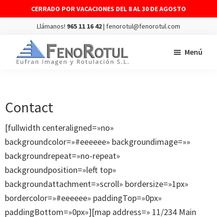
CERRADO POR VACACIONES DEL 8 AL 30 DE AGOSTO
Llámanos!
965 11 16 42
| fenorotul@fenorotul.com
Saltar
Saltar
Menú
al
al
contenido
pie
FENOROTUL
Fabricación
principal
de
y
página
montaje
Contact
de
[fullwidth centeraligned=»no»
rótulos
backgroundcolor=»#eeeeee» backgroundimage=»»
y
backgroundrepeat=»no-repeat»
vinilos
backgroundposition=»left top»
backgroundattachment=»scroll» bordersize=»1px»
bordercolor=»#eeeeee» paddingTop=»0px»
paddingBottom=»0px»][map address=» 11/234 Main