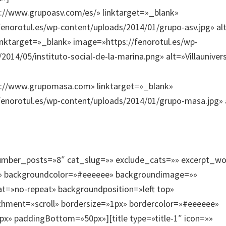
tp://www.grupoasv.com/es/» linktarget=»_blank»
fenorotul.es/wp-content/uploads/2014/01/grupo-asv.jpg» a
 linktarget=»_blank» image=»https://fenorotul.es/wp-
2014/05/instituto-social-de-la-marina.png» alt=»Villaunivers
ttp://www.grupomasa.com» linktarget=»_blank»
fenorotul.es/wp-content/uploads/2014/01/grupo-masa.jpg»
umber_posts=»8″ cat_slug=»» exclude_cats=»» excerpt_w
s» backgroundcolor=»#eeeeee» backgroundimage=»»
t=»no-repeat» backgroundposition=»left top»
hment=»scroll» bordersize=»1px» bordercolor=»#eeeeee»
x» paddingBottom=»50px»][title type=»title-1″ icon=»»