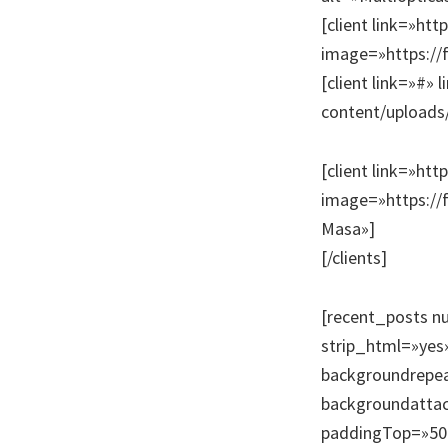
[client link=»ht
image=»https://
[client link=»#»
content/uploads/
[client link=»h
image=»https://
Masa»]
[/clients]
[recent_posts n
strip_html=»ye
backgroundrepea
backgroundattac
paddingTop=»50p