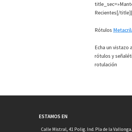
title_sec=»Mante
Recientes[/title
Rótulos
Metacril
Echa un vistazo 
rótulos y señalét
rotulación
Footer
ESTAMOS EN
Calle Mistral, 41 Polig. Ind. Pla de la Vallonga.