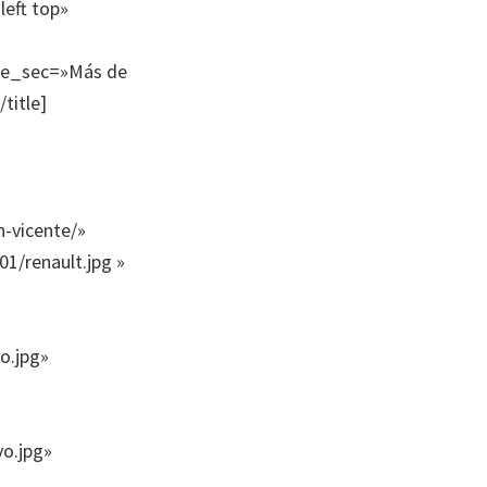
eft top»
tle_sec=»Más de
title]
n-vicente/»
1/renault.jpg »
o.jpg»
vo.jpg»