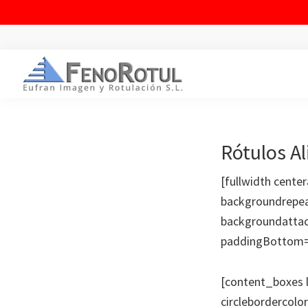
Saltar
Saltar
Saltar
a
al
al
la
contenido
pie
FENOROTUL
Fabricación
navegación
principal
de
y
principal
página
montaje
Rótulos Al
de
[fullwidth cent
rótulos
backgroundrepea
y
backgroundattac
vinilos
paddingBottom=»
[content_boxes l
circlebordercolo