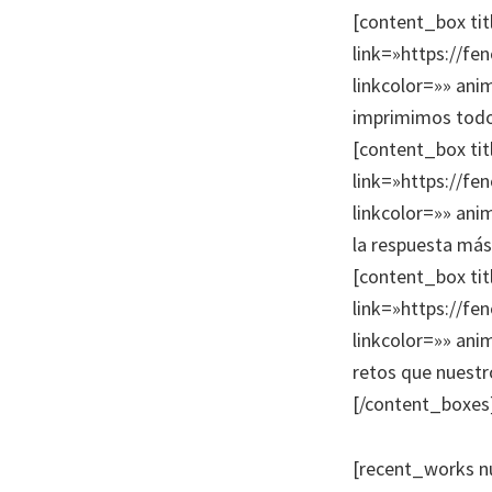
[content_box ti
link=»https://fe
linkcolor=»» an
imprimimos todo
[content_box ti
link=»https://fe
linkcolor=»» an
la respuesta más
[content_box tit
link=»https://fe
linkcolor=»» an
retos que nuestr
[/content_boxes
[recent_works n