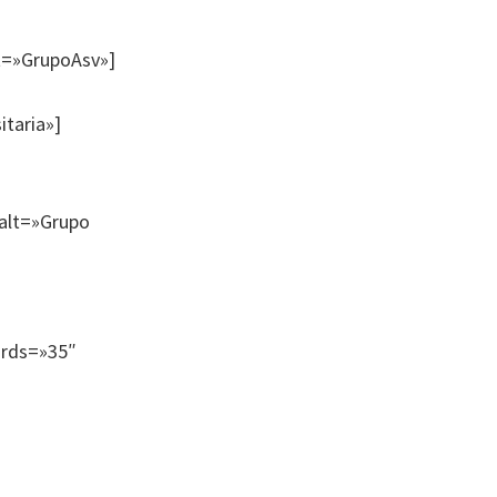
lt=»GrupoAsv»]
itaria»]
 alt=»Grupo
ords=»35″