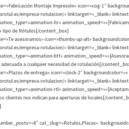
tle=»Fabricación Montaje Impresión» icon=»cog-1″ backgrou
norotul.es/empresa-rotulacion/» linktarget=»_blank» linkte
imation_type=»animation-ltr» animation_speed=»»]Fabrica
 tipo de Rótulos[/content_box]
tle=»Te asesoramos» icon=»thumbs-up-alt» backgroundcolo
norotul.es/empresa-rotulacion/» linktarget=»_blank» linkte
imation_type=»animation-btt» animation_speed=»»]Asesor
 adecuada a cualquier necesidad de rotulación[/content_bo
le=»Plazos de entrega» icon=»clock-2″ backgroundcolor=»»
norotul.es/empresa-rotulacion/» linktarget=»_blank» linkte
imation_type=»animation-rtl» animation_speed=»»]Aceptamo
os clientes nos indican para aperturas de locales[/content_
]
umber_posts=»8″ cat_slug=»Rotulos,Placas» backgroundc