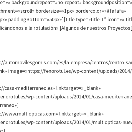
=»» backgroundrepeat=»no-repeat» backgroundposition=»l
hment=»scroll» bordersize=»1px» bordercolor=»#fafafa»
x» paddingBottom=»50px»][title type=»title-1″ icon=»» ti
icándonos a la rotulación» ]Algunos de nuestros Proyectos[/
tp://automovilesgomis.com/es/la-empresa/centros/centro-sa
nk» image=»https://fenorotul.es/wp-content/uploads/2014/0
tp://casa-mediterraneo.es» linktarget=»_blank»
fenorotul.es/wp-content/uploads/2014/01/casa-mediterrane
rraneo»]
tp://www.multiopticas.com» linktarget=»_blank»
fenorotul.es/wp-content/uploads/2014/01/multiopticas-nue
s»]