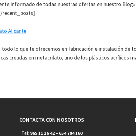
nte informado de todas nuestras ofertas en nuestro Blog» 
][/recent_posts]
ato Alicante
a todo lo que te ofrecemos en fabricación e instalación de t
icas creadas en metacrilato, uno de los plásticos acrílicos m
CONTACTA CON NOSOTROS
Tel:
965 11 16 42 – 654 704 160