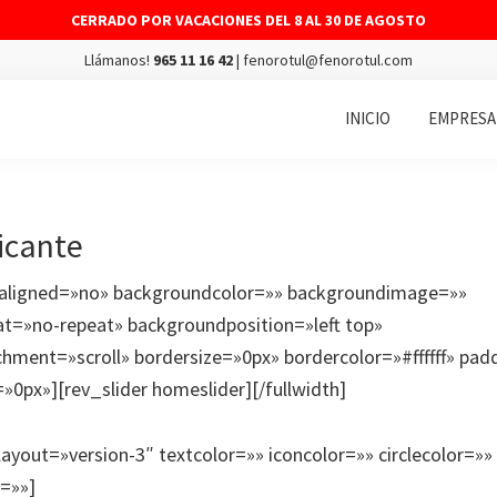
CERRADO POR VACACIONES DEL 8 AL 30 DE AGOSTO
Llámanos!
965 11 16 42
| fenorotul@fenorotul.com
INICIO
EMPRESA
icante
eraligned=»no» backgroundcolor=»» backgroundimage=»»
t=»no-repeat» backgroundposition=»left top»
hment=»scroll» bordersize=»0px» bordercolor=»#ffffff» pa
0px»][rev_slider homeslider][/fullwidth]
ayout=»version-3″ textcolor=»» iconcolor=»» circlecolor=»»
r=»»]