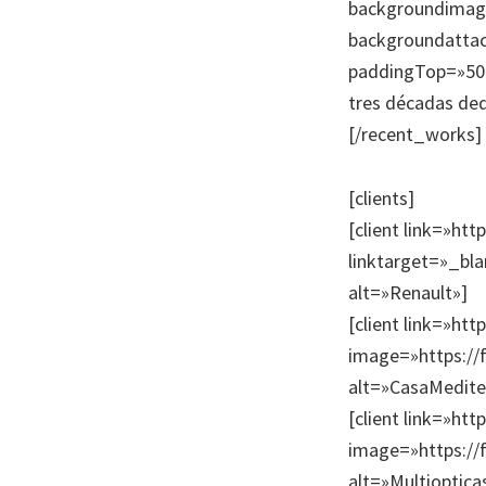
backgroundimage
backgroundattac
paddingTop=»50p
tres décadas ded
[/recent_works]
[clients]
[client link=»ht
linktarget=»_bla
alt=»Renault»]
[client link=»ht
image=»https://
alt=»CasaMedite
[client link=»ht
image=»https://
alt=»Multioptica