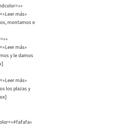
ndcolor=»»
xt=»Leer más»
mos, montamos e
r=»»
xt=»Leer más»
amos y le damos
x]
xt=»Leer más»
s los plazas y
box]
olor=»#fafafa»