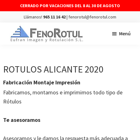
CERRADO POR VACACIONES DEL 8 AL 30 DE AGOSTO
Llámanos!
965 11 16 42
| fenorotul@fenorotul.com
Saltar
Saltar
Menú
al
al
contenido
pie
FENOROTUL
Fabricación
principal
de
y
página
montaje
ROTULOS ALICANTE 2020
de
Fabricación Montaje Impresión
rótulos
Fabricamos, montamos e imprimimos todo tipo de
y
Rótulos
vinilos
Te asesoramos
Asesoramos y le damos la respuesta más adecuada a